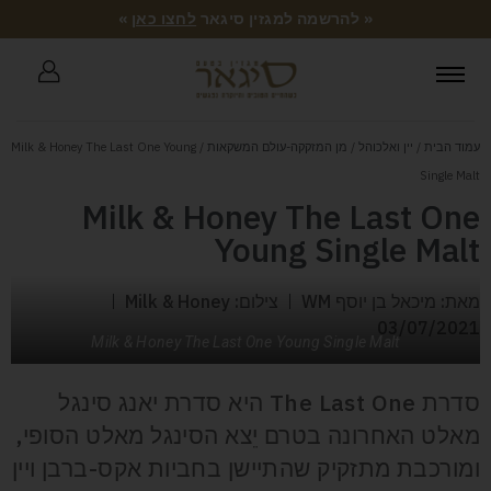
« להרשמה למגזין סיגאר
לחצו כאן
»
עמוד הבית
/
יין ואלכוהל
/
מן המזקקה-עולם המשקאות
/ Milk & Honey The Last One Young
Single Malt
Milk & Honey The Last One
Young Single Malt
מאת: מיכאל בן יוסף WM
צילום: Milk & Honey
03/07/2021
Milk & Honey The Last One Young Single Malt
סדרת The Last One היא סדרת יאנג סינגל
מאלט האחרונה בטרם יֵצא הסינגל מאלט הסופי,
ומורכבת מתזקיק שהתיישן בחביות אקס-ברבן ויין