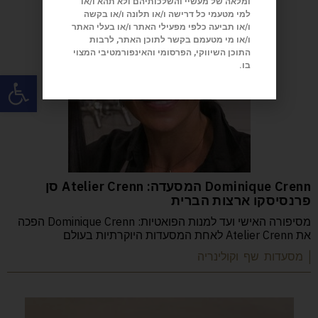
ומלאה של מעשיי והשלכותיהם ולא תהא ו/או
למי מטעמי כל דרישה ו/או תלונה ו/או בקשה
ו/או תביעה כלפי מפעילי האתר ו/או בעלי האתר
ו/או מי מטעמם בקשר לתוכן האתר, לרבות
התוכן השיווקי, הפרסומי והאינפורמטיבי המצוי
בו.
פתח
Dominique Crenn המסעדה: Atelier Crenn סן
פרנסיסקו ארצות הברית
מסיפורה האישי ועד למנות הפואטיות: Dominique Crenn הפכה
את Atelier Crenn לאחת המסעדות היוקרתיות בעולם
| מסעדות שף וקולינריה