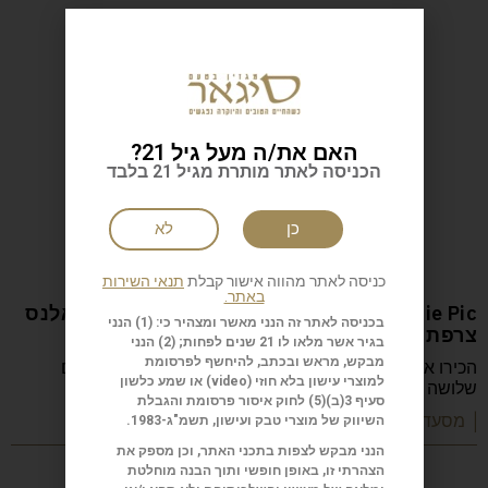
האם את/ה מעל גיל 21?
הכניסה לאתר מותרת מגיל 21 בלבד
כן
לא
כניסה לאתר מהווה אישור קבלת
תנאי השירות
באתר.
Anne-Sophie Pic המסעדה: Restaurant Pic ואלנס
בכניסה לאתר זה הנני מאשר ומצהיר כי: (1) הנני
צרפת
בגיר אשר מלאו לו 21 שנים לפחות; (2) הנני
מבקש, מראש ובכתב, להיחשף לפרסומת
הכירו את Anne-Sophie Pic, השפית הצרפתייה היחידה עם
למוצרי עישון בלא חוזי (
video
) או שמע כלשון
שלושה כוכבי מישלן, שמובילה את Restaurant Pic
סעיף 3(ב)(5) לחוק איסור פרסומת והגבלת
| מסעדות שף וקולינריה
השיווק של מוצרי טבק ועישון, תשמ"ג-1983.
הנני מבקש לצפות בתכני האתר, וכן מספק את
הצהרתי זו, באופן חופשי ותוך הבנה מוחלטת