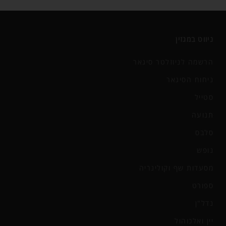
ניווט במגזין
הרשמה לניוזלטר סיגאר
ניחוח הסיגאר
סטייל
תנועה
סלבס
נופש
מסעדות שף וקולינריה
ספורט
נדל"ן
יין ואלכוהול