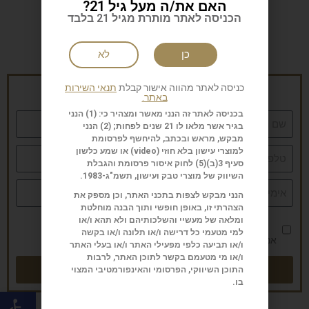
האם את/ה מעל גיל 21?
הכניסה לאתר מותרת מגיל 21 בלבד
כן
לא
הרשמה לניוזלטר של סיגאר
כניסה לאתר מהווה אישור קבלת
תנאי השירות
באתר.
בכניסה לאתר זה הנני מאשר ומצהיר כי: (1) הנני
בגיר אשר מלאו לו 21 שנים לפחות; (2) הנני
מבקש, מראש ובכתב, להיחשף לפרסומת
למוצרי עישון בלא חוזי (
video
) או שמע כלשון
סעיף 3(ב)(5) לחוק איסור פרסומת והגבלת
השיווק של מוצרי טבק ועישון, תשמ"ג-1983.
הנני מבקש לצפות בתכני האתר, וכן מספק את
הצהרתי זו, באופן חופשי ותוך הבנה מוחלטת
ומלאה של מעשיי והשלכותיהם ולא תהא ו/או
למי מטעמי כל דרישה ו/או תלונה ו/או בקשה
אני מאשר/ת את
מדיניות הפרטיות
ו/או תביעה כלפי מפעילי האתר ו/או בעלי האתר
ו/או מי מטעמם בקשר לתוכן האתר, לרבות
שליחה
התוכן השיווקי, הפרסומי והאינפורמטיבי המצוי
בו.
פתח