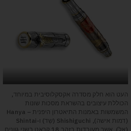
העט הוא חלק מסדרה אקסקלוסיבית במיוחד,
הכוללת עיצובים בהשראת מסכות שונות
המשמשות באמנות התיאטרון היפנית – Hanya
(דמות אישה), Shishiguchi (שֵד) ו-Shintai
(אֵל), אשר מעובדות בזהב 18 קראט בשני גוונים