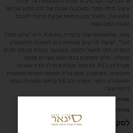
e. טכניקה דקורטיבית יפנית זו מבוססת על יצירת
עיצוב תלת-ממדי משכבות שונות של לכה מסוג אורושי
(Urushi), ולאחר מכן הוספת אבקת מתכת להכנת
הצורה המבוקשת.
בעט, שמשמעות שמו ביפנית, Kitcho, היא "סימן למזל
טוב", יש עוד פריטים שמתחברים לאמנות התיאטרון
היפנית, כמו למשל התֶפֶס, המעוצב בצורת מניפה יפנית
פתוחה. חלקי המתכת בגוף העט עשויים מכסף
סטרלינג 925, הבוכנה ומערכת מילוי הדיו עשויות
מאבוניט, והציפורן, שגם עליה תמצאו דמויות ממסורת
התיאטרון היפני, עשויה זהב 18 קראט ומוצעת בכמה
דרגות עובי.
שורה תחתונה:
מפגש מופתי בין מזרח למערב
מחיר:
כ-24 אלף אירו
לסקירה על עטים נוספים היכנסו כאן