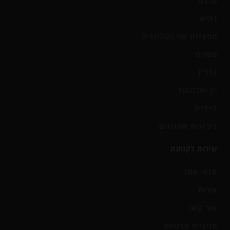
סלבס
נופש
מסעדות שף וקולינריה
ספורט
נדל"ן
יין ואלכוהול
ליידי'ס
גיליונות אחרונים
שירות לקוחות
תנאי אתר
אודות
צור קשר
מדיניות פרטיות