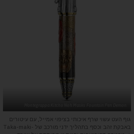
Montegrappa Kitcho Noh Masks Fountain Pen Demon
גוף העט עשוי שרף איכותי בציפוי אמייל, עם עיטורים
באבקת זהב וכסף בתהליך ידני מורכב של Taka-maki-