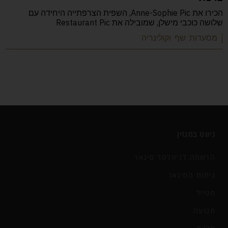
הכירו את Anne-Sophie Pic, השפית הצרפתייה היחידה עם
שלושה כוכבי מישלן, שמובילה את Restaurant Pic
| מסעדות שף וקולינריה
ניווט במגזין
הרשמה לניוזלטר סיגאר
ניחוח הסיגאר
סטייל
תנועה