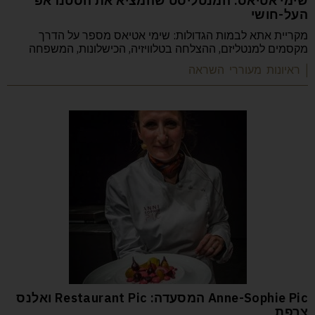
שימי אטיאס: המנטליסט שהמציא את הסטנדאפ
העל-חושי
מקריית אתא לבמות הגדולות: שימי אטיאס מספר על הדרך
מקסמים למנטליזם, ההצלחה בטלוויזיה, הכישלונות, המשפחה
| ראיונות מעוררי השראה
Anne-Sophie Pic המסעדה: Restaurant Pic ואלנס
צרפת