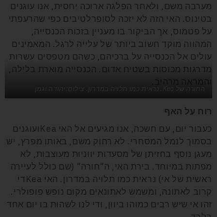
מערבה משם, ולאחר הפלגה ארוכה יחסית, אנו עוגנים
בטינוס. האי הזה לא יזכה לסופרלטיבים כפי שהרעפתי
על פטמוס, אך הביקור בו מעניין בזכות הכנסייה,
המהווה מוקד חשוב ביותר של עלייה לרגל. המאמינים
עולים אל הכנסייה על ברכיהם, כשהם מטפסים עשרות
מדרגות מכוסות בשטיח אדום. הכנסייה מוארת בלילה,
והמראה מרהיב.
החורה של Kea. נראית כמו תלויה במדרון. צילום:יהודה וגמן
רוח על האף
כעבור יום, עם חשכה, אנו מגיעים אל האי Keaועוגנים
בסמוך לנמל המסחרי. לא רחוק משם, באותו מפרץ, יש
מעגן נוסף בחזיתן של מסעדות יווניות מעוצבות, לא
מפתות במיוחד. בירת האי, ה"חורה" (שם כולל לעיירה
ראשית של אי) נראית כמו תלויה במדרון. האי Keaדי
קרוב לאתונה, ומשמש לאתונאים מקום נופש פופולרי.
זהו אי שיש רבים כמוהו ביוון, ודי לנו לשהות בו יום אחד
בלבד.