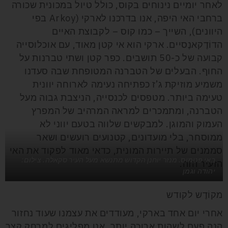
לאחר יומיים נינוחים בקוס, כולל טיול במכונית שכורה
ברחבי האי היפה, אנו בדרכנו לארקי (Arkoy בפי
היוונים), השייך – כמו קוס – לקבוצת האיים
הדוֹדֶקאנֶסיים. ארקי הוא אי קטן מאוד, עם אוכלוסייה
קבועה של כ-50 תושבים. כפר קטן ושתי טברנות על
החוף. הבעלים של הטברנה המטופחת שבה סעדנו
משמיע מוזיקת ג’ז כפתיחה נעימה לארוחה יוונית
טעימה ביותר. מטפסים לכנסייה, הניצבת גבוה מעל
הטברנה, ומתמכרים למראה המרהיב של המפרץ
העמוק והמוגן. למבקשים שלווה בטעם יווני לא
ממוסחר, בלי מועדונים, קטנועים רועשים ושאר
סממנים של תיירות המונית, כדאי מאוד לפקוד את האי
באי פטמוס. מנזר יוחנן הקדוש מתנשא מעל העיר סקאלה. צילום:
הזעיר הזה.
יהודה וגמן
מקוֹדֶש לקודש
אחרי יום אחד בארקי, מעודדים את עצמנו שעוד נחזור
הנה פעם לשהות ארוכה יותר, אנו מפליגים למרחק קצר