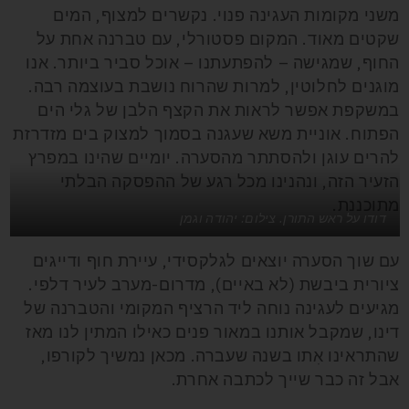
משני מקומות העגינה פנוי. נקשרים למצוף, המים
שקטים מאוד. המקום פסטורלי, עם טברנה אחת על
החוף, שמגישה – להפתעתנו – אוכל סביר ביותר. אנו
מוגנים לחלוטין, למרות שהרוח נושבת בעוצמה רבה.
במשקפת אפשר לראות את הקצף הלבן של גלי הים
הפתוח. אוניית משא שעגנה בסמוך למצוק בים מזדרזת
להרים עוגן ולהסתתר מהסערה. יומיים שהינו במפרץ
הזעיר הזה, ונהנינו מכל רגע של ההפסקה הבלתי
מתוכננת.
דודו על ראש התורן. צילום: יהודה וגמן
עם שוך הסערה יוצאים לגלקסידי, עיירת חוף ודייגים
ציורית ביבשת (לא באיים), מדרום-מערב לעיר דלפי.
מגיעים לעגינה נוחה ליד הרציף המקומי והטברנה של
דינו, שמקבל אותנו במאור פנים כאילו המתין לנו מאז
שהתראינו אִתו בשנה שעברה. מכאן נמשיך לקורפו,
אבל זה כבר שייך לכתבה אחרת.