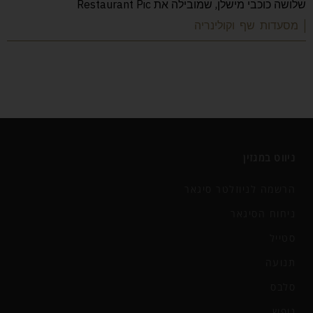
שלושה כוכבי מישלן, שמובילה את Restaurant Pic
| מסעדות שף וקולינריה
ניווט במגזין
הרשמה לניוזלטר סיגאר
ניחוח הסיגאר
סטייל
תנועה
סלבס
נופש