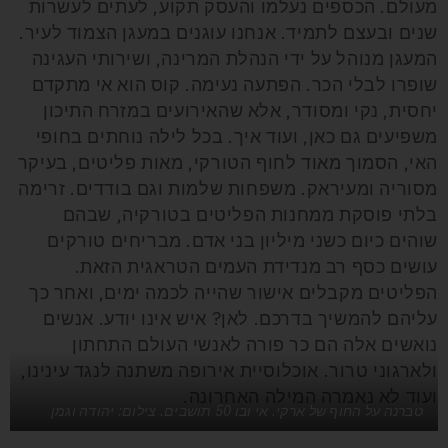
מעולם. הכספים נעלמו והעסק תקוע, לעתים לעשרות
שנים ובעצם לתמיד. אנחנו עוגנים במעגן הצמוד לעיר.
המעגן מנוהל על ידי הנהלת המרינה, ושירותי העגינה
שופרו לבלי הכר. הפתעה נעימה. קוס הוא אי מתקדם
יחסית, נקי ומסודר, אלא שהאירועים במזרח התיכון
משפיעים גם כאן, ועוד איך. בכל לילה נוחתים בחופי
האי, הסמוך מאוד לחוף הטורקי, מאות פליטים, בעיקר
מסוריה ומעיראק. משפחות שלמות וגם בודדים. זרימה
בלתי פוסקת ממחנות הפליטים בטורקיה, שבהם
שוהים כיום כשני מיליון בני אדם. מבריחים טורקים
עושים כסף רב מנדידת העמים הטראגית הזאת.
הפליטים מקבלים אישור שהייה לכמה ימים, ואחר כך
עליהם להמשיך בדרכם. לאן? איש אינו יודע. אנשים
נואשים אלה הם כר פורה לאנשי העולם התחתון
ולארגוני טרור. אוכלוסיית אירופה משתנה לנגד עינינו,
ועוד לא נאמרה המילה האחרונה.
טברנה על החוף של ארקי. אי ובו 50 תושבים. צילום: יהודה וגמן