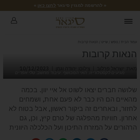
« להרשמה למגזין סיגאר
לחצו כאן
»
עמוד הבית
/
נופש
/
שייט
/ הנאות קרובות
הנאות קרובות
מאת: ישראל פרלוב
צילום: יהודה וגמן
10/12/2023
מגיעים לקסטלוריזו. האי המכושף. עיבוד מחשב: טלי אפרים
שלושה חברים יצאו לשוט אל איי יוון. בכמה
מהאיים הם היו כבר לא פעם אחת, ושמחים
לחזור, ובאחרים זה ביקור ראשון, אבל בטוח לא
אחרון. חוויות מהפלגה של טרם קיץ, וכן, גם
הרהורים על המזרח התיכון ועל הכלכלה היוונית