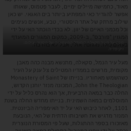
מאוד, כחמישה מיילים ימיים, לעבר פַּטמוס, שאותו
אפשר להגדיר כאי המפתיע ביותר בים האגאי. יש כאן
שילוב מרתק של אתר היסטורי, טבע, אנשים נעימים
וכל מכמני האיים של יוון. לא בכדִי הוכתר האי על ידי
המגזין "פורבס", ב-2009, כמקום המגורים המועדף
מבט על העיר סקאלה ממגדל הפעמונים של המנזר. צילום:
בעולם כולו. מוגזם? אולי, אבל לא בהרבה.
ויקיפדיה
מעל עיר הנמל, סקאלה, מתנשא מבנה כהה מאבן
מקומית, מרשים בממדיו המטילים צל ענק על העיר
כשהשמש מאחוריו. בנייתו של Monastery of Saint
John the Theologian, המכונה מנזר יוחנן הקדוש,
החלה כבר במאה הרביעית, אך הוא נהרס כליל על ידי
המוסלמים במאה השמינית. בנייתו מחדש החלה בשנת
1101, לאחר כיבוש האי על יד האימפריה הביזנטית.
המנזר מדגיש את חשיבותו הדתית של האי, הנובעת
מאזכורו בספר ההתגלות, שעל פי המסורת הנוצרית
נכתב על ידי יוחנן המטביל בתחילת המאה השנייה