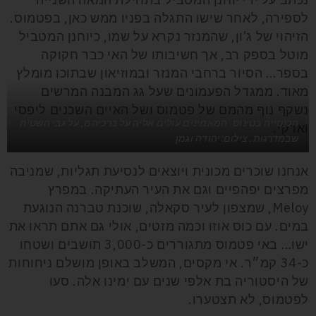
לספירה, לאחר שישו התגלה בפניו ממש כאן, בפטמוס.
הזיהוי של ג’ון, שהמנזר נקרא על שמו, כיוחנן המטביל
מוטל בספק רב, אך חשיבותו של האי כבר חקוקה
בספר… הסיור ברחבי המנזר ובמוזיאון שבתוכו מומלץ
מאוד. ממגדל הפעמונים שעל גג המבנה המרשים
נשקף נוף מהמם של פטמוס ושל האיים השכנים ליפסי
הכנסייה בטינוס. המאמינים עולים אליה על ברכיהם, על גבי השטיח
וארקי.
שבמדרגות. צילום:יהודה וגמן
אנחנו שוכרים מכונית ויוצאים לנסיעת תגליות, שמניבה
מפרצים יפהפיים וגם את העיר העתיקה. במפרץ
Meloy, שמצפון לעיר סקאלה, שוכנת טברנה הנוגעת
במים. עם כוס אוזו וכמה מזטים, אולי גם אתם תראו את
ישו… באי פטמוס מתגוררים כ-3,000 תושבים ושטחו
כ-34 קמ״ר. אי מקסים, המשלב באופן מושלם ניחוחות
של היסטוריה בת אלפי שנים עם ימינו אלה. סעו
לפטמוס, לא תצטערו.