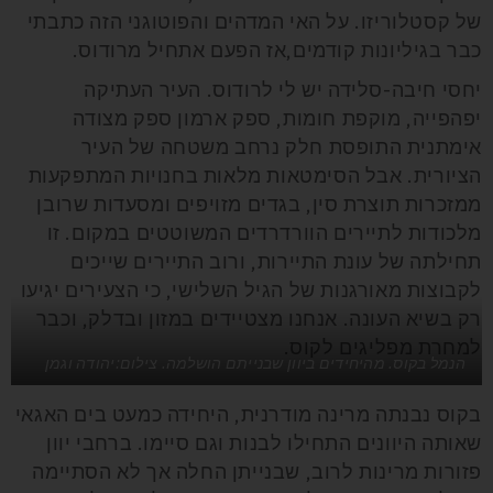
של קסטלוריזו. על האי המדהים והפוטוגני הזה כתבתי
כבר בגיליונות קודמים,אז הפעם אתחיל מרודוס.
יחסי חיבה-סלידה יש לי לרודוס. העיר העתיקה
יפהפייה, מוקפת חומות, ספק ארמון ספק מצודה
אימתנית התופסת חלק נרחב משטחה של העיר
הציורית. אבל הסימטאות מלאות בחנויות המתפקעות
ממזכרות תוצרת סין, בגדים מזויפים ומסעדות שרובן
מלכודות לתיירים הוורדרדים המשוטטים במקום. זו
תחילתה של עונת התיירות, ורוב התיירים שייכים
לקבוצות מאורגנות של הגיל השלישי, כי הצעירים יגיעו
רק בשיא העונה. אנחנו מצטיידים במזון ובדלק, וכבר
למחרת מפליגים לקוס.
הנמל בקוס. מהיחידים ביוון שבנייתם הושלמה. צילום:יהודה וגמן
בקוס נבנתה מרינה מודרנית, היחידה כמעט בים האגאי
שאותה היוונים התחילו לבנות וגם סיימו. ברחבי יוון
פזורות מרינות לרוב, שבנייתן החלה אך לא הסתיימה