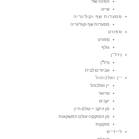
הפינה שלי
שייט
מסעדות שף וקולינריה
מסעדות שף וקולינריה
ספורט
ספורט
גולף
נדל"ן
נדל"ן
אביזרים לבית
יין ואלכוהול
יין ואלכוהל
טרואר
יקבים
מן היקב – עולם היין
מן המזקקה-עולם המשקאות
מזקקות
ליידי'ס