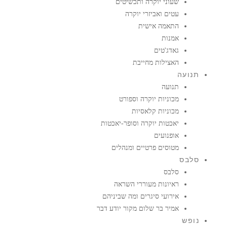
שעוני יוקרה ותכשיטים
עטים ואביזרי יוקרה
התאמה אישית
אמנות
גאדג'טים
האצילות מחייבת
תנועה
תנועה
מכוניות יוקרה וספורט
מכוניות קלאסיות
יאכטות יוקרה וסופר-יאכטות
אופנועים
מטוסים פרטיים ומנהלים
סלבס
סלבס
ראיונות מעוררי השראה
אירועי סיגרים ומה שביניהם
אמיר בר שלום מקור יודע דבר
נופש