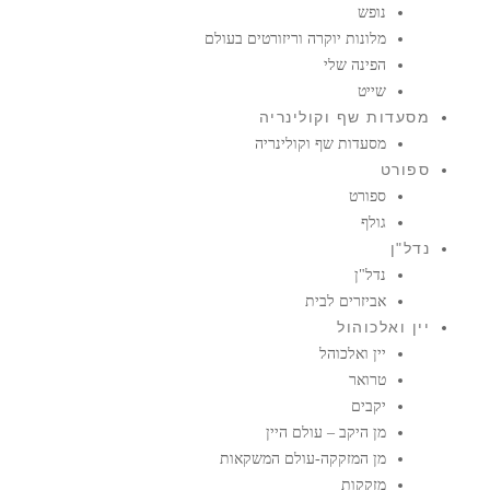
נופש
מלונות יוקרה וריזורטים בעולם
הפינה שלי
שייט
מסעדות שף וקולינריה
מסעדות שף וקולינריה
ספורט
ספורט
גולף
נדל"ן
נדל"ן
אביזרים לבית
יין ואלכוהול
יין ואלכוהל
טרואר
יקבים
מן היקב – עולם היין
מן המזקקה-עולם המשקאות
מזקקות