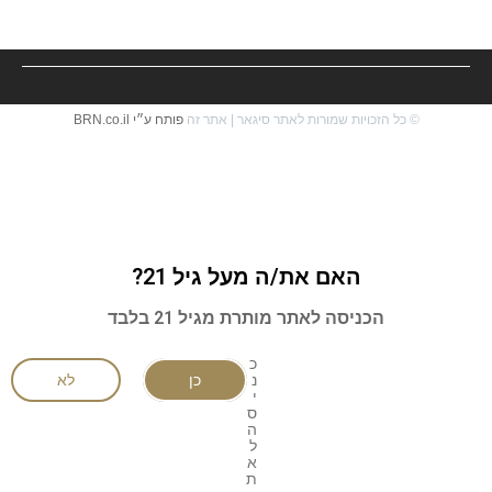
© כל הזכויות שמורות לאתר סיגאר | אתר זה
פותח ע״י BRN.co.il
האם את/ה מעל גיל 21?
הכניסה לאתר מותרת מגיל 21 בלבד
כ
נ
כן
לא
י
ס
ה
ל
א
ת