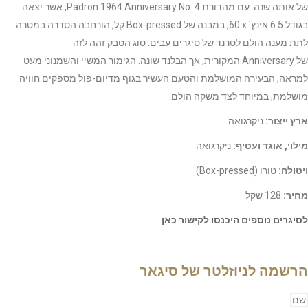
של אותה שנה. עם מהדורת
Padron 1964 Anniversary No. 4
, אשר יצאה
בגודל 6.5 אינץ'
x
60, במבנה של
Box-pressed
קל, הורחבה הסדרה במטרה
לתת מענה הולם לטרנד של סיגרים עבים. סוג הטבק זהה לזה
של
Anniversary
המקורית, אך הבלנד שונה.
הגימור המשיי והשמנוני מעט
למראה, הבעירה המושלמת והטעם העשיר בגוף מדיום-פול מספקים חוויה
מושלמת, במיוחד לצד משקה הולם.
ארץ ייצור:
ניקרגואה
מילוי, אוגד ועטיף:
ניקרגואה
ויטולה:
טורו (
Box-pressed
)
מחיר:
128 שקל
לסיגרים נוספים היכנסו לקישור כאן
הרשמה לניוזלטר של סיגאר