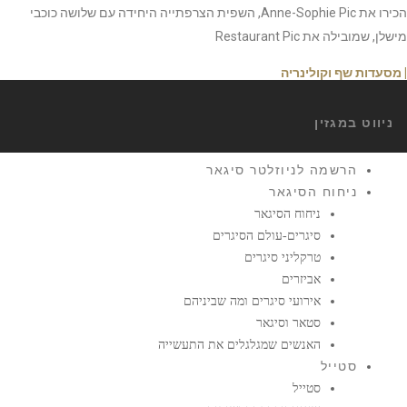
הכירו את Anne-Sophie Pic, השפית הצרפתייה היחידה עם שלושה כוכבי
מישלן, שמובילה את Restaurant Pic
| מסעדות שף וקולינריה
ניווט במגזין
הרשמה לניוזלטר סיגאר
ניחוח הסיגאר
ניחוח הסיגאר
סיגרים-עולם הסיגרים
טרקליני סיגרים
אביזרים
אירועי סיגרים ומה שביניהם
סטאר וסיגאר
האנשים שמגלגלים את התעשייה
סטייל
סטייל