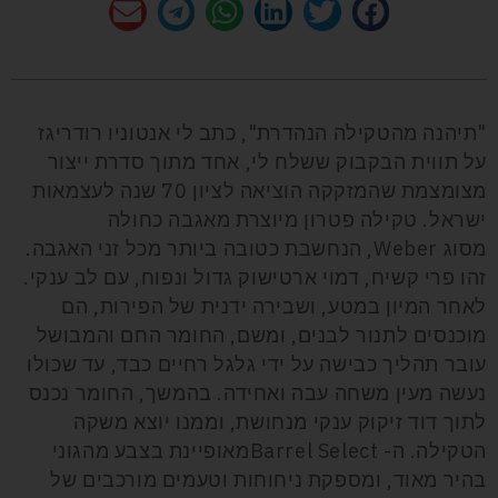
"תיהנה מהטקילה הנהדרת", כתב לי אנטוניו רודריגז
על תווית הבקבוק ששלח לי, אחד מתוך סדרת ייצור
מצומצמת שהמזקקה הוציאה לציון 70 שנה לעצמאות
ישראל. טקילה פטרון מיוצרת מאגבה כחולה
מסוג
Weber
, הנחשבת כטובה ביותר מכל זני האגבה.
זהו פרי קשיח, דמוי ארטישוק גדול ונפוח, עם לב ענקי.
לאחר המיון במטע, ושבירה ידנית של הפירות, הם
מוכנסים לתנור לבנים, ומשם, החומר החם והמבושל
עובר תהליך כבישה על ידי גלגל רחיים כבד, עד שכולו
נעשה מעין משחה עבה ואחידה. בהמשך, החומר נכנס
לתוך דוד זיקוק ענקי מנחושת, וממנו יוצא משקה
הטקילה. ה-
Barrel Select
מאופיינת בצבע מהגוני
בהיר מאוד, ומספקת ניחוחות וטעמים מורכבים של