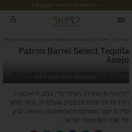
« להרשמה למגזין סיגאר
לחצו כאן
»
עמוד הבית
/
יין ואלכוהל
/
מן המזקקה-עולם המשקאות
/ Patron Barrel Select Tequila Anejo
Patron Barrel Select Tequila
Anejo
מאת: מיכאל בן יוסף WM
צילום: Patron
17/06/2021
Patron Barrel Select Tequila Anejo
"תיהנה מהטקילה הנהדרת", כתב לי אנטוניו
רודריגז על תווית הבקבוק ששלח לי, אחד מתוך
סדרת ייצור מצומצמת שהמזקקה הוציאה לציון
70 שנה לעצמאות ישראל.