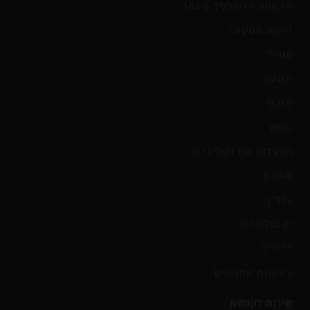
הרשמה לניוזלטר סיגאר
ניחוח הסיגאר
סטייל
תנועה
סלבס
נופש
מסעדות שף וקולינריה
ספורט
נדל"ן
יין ואלכוהול
ליידי'ס
גיליונות אחרונים
שירות לקוחות