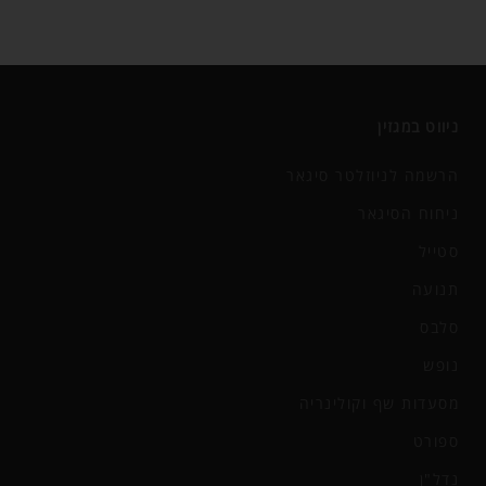
ניווט במגזין
הרשמה לניוזלטר סיגאר
ניחוח הסיגאר
סטייל
תנועה
סלבס
נופש
מסעדות שף וקולינריה
ספורט
נדל"ן