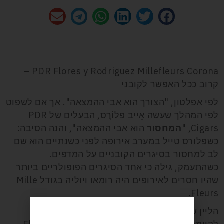
PDR Flores y Rodriguez Millefleurs Corona –
קרוב ככל האפשר לקובני
לפי אפלטון, "הצורך הוא אבי ההמצאה". אך אם לשפוט
לפי המהלך שעשה אֵייבּ פלוֹרֶס, הבעלים של PDR
Cigars, "
המחסור
הוא אבי ההמצאה", והנה הסיבה:
כשפלורס טייל במערב אירופה לפני כשנתיים הוא שם
לב למחסור בסיגרים הקובניים על המדפים.
כשהתעמק, גילה כי אחד הסיגרים הפופולריים ביותר
שהיו חסרים לאירופים היה רומאו ויוליה בגודל Mille
Fleurs.
הליין ש-PDR השיקו כשנה קודם לכן, לציון עשור