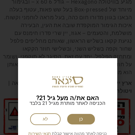
מגיע בוויטולה Hexagono – גודל 6 x 60 – ובגימור
מיוחד של Box-pressed בעל שש פאות, עטוף בעלה
הבאנו בגוון מדורו חום כהה, בעל מראה לוחמני וקשוח.
איכות הגימור המוקפדת שובה את העין, הבעירה
מושלמת, והטעמים – אגוז, יין שרי פדרו חימנס עם
נגיעת קקאו בשליש הראשון, שאותם מחליפים פלפל
שחור וקפה בשליש השני, ובשלישי חוזר הקקאו
ומתחזק הפלפל. יחד עם זאת, הסיגר לא תוקפני, ושומר
על חוזק גוף בינוני עד מלא לכל אורך השעתיים שאותן
הוא מנעים.
ארץ ייצור:
ניקרגואה |
מילוי, אוגד ועטיף:
ניקרגואה |
ויטולה:
Hexagono (6 x 60) |
מחיר:
135 שקל
האם את/ה מעל גיל 21?
הכניסה לאתר מותרת מגיל 21 בלבד
כן
לא
כניסה לאתר מהווה אישור קבלת
תנאי השירות