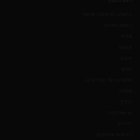
ניווט במגזין
הרשמה לניוזלטר סיגאר
ניחוח הסיגאר
סטייל
תנועה
סלבס
נופש
מסעדות שף וקולינריה
ספורט
נדל"ן
יין ואלכוהול
ליידי'ס
גיליונות אחרונים