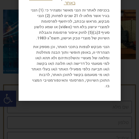
באתר.
בכניסה לאתר זה הנני מאשר ומצהיר כי: (1) הנני
בגיר אשר מלאו לו 21 שנים לפחות; (2) הנני
מבקש, מראש ובכתב, להיחשף לפרסומת
למוצרי עישון בלא חוזי (
video
) או שמע כלשון
סעיף 3(ב)(5) לחוק איסור פרסומת והגבלת
השיווק של מוצרי טבק ועישון, תשמ"ג-1983.
הנני מבקש לצפות בתכני האתר, וכן מספק את
הצהרתי זו, באופן חופשי ותוך הבנה מוחלטת
ומלאה של מעשיי והשלכותיהם ולא תהא ו/או
למי מטעמי כל דרישה ו/או תלונה ו/או בקשה
ו/או תביעה כלפי מפעילי האתר ו/או בעלי האתר
ו/או מי מטעמם בקשר לתוכן האתר, לרבות
התוכן השיווקי, הפרסומי והאינפורמטיבי המצוי
בו.
פתח
הרשמה לניוזלטר של סיגאר