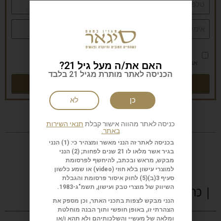
אני מאשר/ת את
מדיניות הפרטיות
האם את/ה מעל גיל 21?
הכניסה לאתר מותרת מגיל 21 בלבד
שליחה
כן
לא
כניסה לאתר מהווה אישור קבלת
תנאי השירות
באתר.
בכניסה לאתר זה הנני מאשר ומצהיר כי: (1) הנני
בגיר אשר מלאו לו 21 שנים לפחות; (2) הנני
מבקש, מראש ובכתב, להיחשף לפרסומת
למוצרי עישון בלא חוזי (
video
) או שמע כלשון
סעיף 3(ב)(5) לחוק איסור פרסומת והגבלת
השיווק של מוצרי טבק ועישון, תשמ"ג-1983.
| כתבות נוספות
הנני מבקש לצפות בתכני האתר, וכן מספק את
הצהרתי זו, באופן חופשי ותוך הבנה מוחלטת
ומלאה של מעשיי והשלכותיהם ולא תהא ו/או