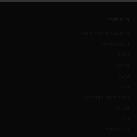
ניווט במגזין
הרשמה לניוזלטר סיגאר
ניחוח הסיגאר
סטייל
תנועה
סלבס
נופש
מסעדות שף וקולינריה
ספורט
נדל"ן
יין ואלכוהול