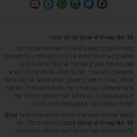
Quai d'Orsay No. 52 שנסון קובני
המותג הקובני Quai d’Orsay נושא את שם הרחוב
שלאורך הגדה הדרומית של נהר הסֵן בפריז, הרחוב שבו
שכן מונופול הטבק הצרפתי SEITA (היום חלק מ-
Altadis), ולא בכדי. שר הכלכלה, שלימים היה לנשיא
צרפת, ואלרי ז'יסקר ד'אסטן, הציע לאנשי SEITA ליצור
סיגר שישתלב עם העידון של המטבח הצרפתי. הם פנו
ל-Cubatabaco, וב-1973 נוצר המותג והבלנד של
הסיגר החדש, אשר הושק מסחרית ב-1974.
במשך ארבעה עשורים ניתן היה לרכוש את הסיגר
Quai
d'Orsay No. 52 שנסון קובני,
בצרפת בלבד, עם
זליגות מעטות למדינות אירופה אחרות. הוא הורכב