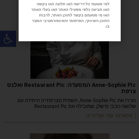
למי מטעמי כל דרישה ו/או תלונה ו/או בקשה
ו/או תביעה כלפי מפעילי האתר ו/או בעלי האתר
ו/או מי מטעמם בקשר לתוכן האתר, לרבות
התוכן השיווקי, הפרסומי והאינפורמטיבי המצוי
בו.
פתח
Anne-Sophie Pic המסעדה: Restaurant Pic ואלנס
צרפת
הכירו את Anne-Sophie Pic, השפית הצרפתייה היחידה עם
שלושה כוכבי מישלן, שמובילה את Restaurant Pic
| מסעדות שף וקולינריה