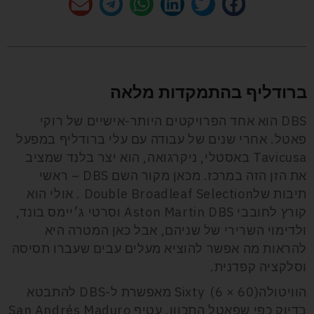
ברודליף בהתמקדות מלאה
DBS הוא אחד הפרויקטים היותר-אישיים של רוקי
פאטל. אחרי שנים של עבודה עם עלי ברודליף במפעל
Tavicusa באסטלי, ניקרגואה, הוא יצר בלנד שמציב
את הזן הזה במרכז. מכאן מקור השם DBS – ראשי
תיבות שלDouble Broadleaf Selection . אולי הוא
קורץ לחובבי Aston Martin DBS וסרטי ג׳יימס בונד,
ולדימוי השרירי של שניהם, אבל כאן המטרה היא
להראות מה אפשר להוציא מעלים עבים שעברו תסיסה
וסלקציה קפדנית.
הוויטולהSixty (6 × 60) מאפשרת ל-DBS להתבטא
בדיוק כפי שפאטל התכוון. עטיף San Andrés Maduro