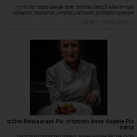
מקריית אתא לבמות הגדולות: שימי אטיאס מספר על הדרך
מקסמים למנטליזם, ההצלחה בטלוויזיה, הכישלונות, המשפחה
| ראיונות מעוררי השראה
Anne-Sophie Pic המסעדה: Restaurant Pic ואלנס
צרפת
הכירו את Anne-Sophie Pic, השפית הצרפתייה היחידה עם