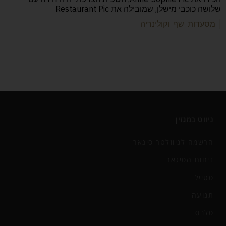
שלושה כוכבי מישלן, שמובילה את Restaurant Pic
| מסעדות שף וקולינריה
ניווט במגזין
הרשמה לניוזלטר סיגאר
ניחוח הסיגאר
סטייל
תנועה
סלבס