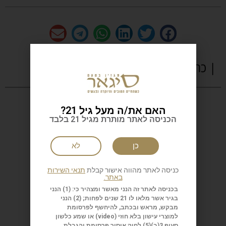
| כתבות נוספות
האם את/ה מעל גיל 21?
הכניסה לאתר מותרת מגיל 21 בלבד
כן
לא
כניסה לאתר מהווה אישור קבלת
תנאי השירות
באתר.
בכניסה לאתר זה הנני מאשר ומצהיר כי: (1) הנני
בגיר אשר מלאו לו 21 שנים לפחות; (2) הנני
מבקש, מראש ובכתב, להיחשף לפרסומת
למוצרי עישון בלא חוזי (
video
) או שמע כלשון
סעיף 3(ב)(5) לחוק איסור פרסומת והגבלת