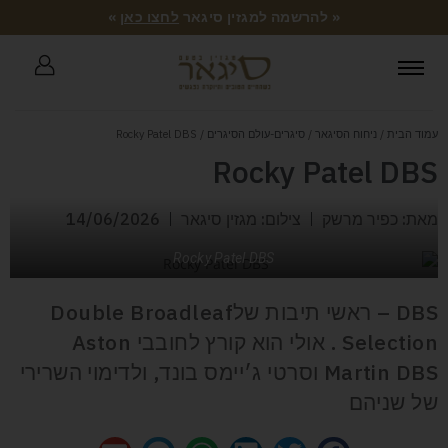
« להרשמה למגזין סיגאר
לחצו כאן
»
עמוד הבית
/
ניחוח הסיגאר
/
סיגרים-עולם הסיגרים
/ Rocky Patel DBS
Rocky Patel DBS
מאת: כפיר מרשק
צילום: מגזין סיגאר
14/06/2026
Rocky Patel DBS
DBS – ראשי תיבות שלDouble Broadleaf
Selection . אולי הוא קורץ לחובבי Aston
Martin DBS וסרטי ג׳יימס בונד, ולדימוי השרירי
של שניהם