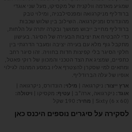
שמגיע מאדמה וולקנית של מקסיקו, מעל שני אוגדי
ברודליף מניקרגואה ומפנסילבניה, ומילוי טבק
מהונדורס ומניקרגואה. השילוב בין שלוש שכבות
ברודליף מחייב ייבוש ממושך ובקרה יתרה על הלחות,
כדי להבטיח את יציבות הבעירה של הסיגר. בעישון
מתקבל גוף מלא עם בעירה יציבה ומעבר הדרגתי בין
חלקי הסיגר בלי קפיצות חדות בחוויה. זהו סיגר רחב
כתפיים, שמציג את הצד הטכני והמכוון של רוקי פאטל,
ומתאים למי שסקרן להצטרף אליו במסע המהנה לגילוי
אופיו של עלה הברודליף.
ארץ ייצור:
ניקרגואה |
מילוי:
הונדורס, ניקרגואה |
אוגד:
ניקרגואה, ארה"ב |
עטיף:
מקסיקו |
ויטולה:
Sixty (6 x 60) |
מחיר:
190 שקל
לסקירה על סיגרים נוספים היכנס כאן