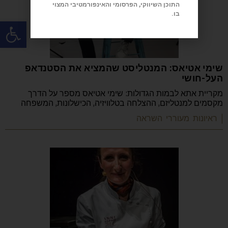
התוכן השיווקי, הפרסומי והאינפורמטיבי המצוי
בו.
פתח
שימי אטיאס: המנטליסט שהמציא את הסטנדאפ
העל-חושי
מקריית אתא לבמות הגדולות: שימי אטיאס מספר על הדרך
מקסמים למנטליזם, ההצלחה בטלוויזיה, הכישלונות, המשפחה
| ראיונות מעוררי השראה