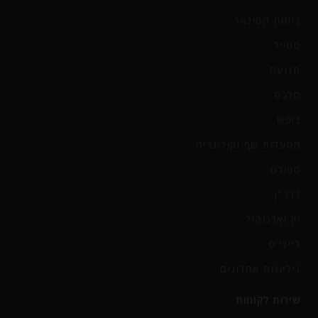
ניחוח הסיגאר
סטייל
תנועה
סלבס
נופש
מסעדות שף וקולינריה
ספורט
נדל"ן
יין ואלכוהול
ליידי'ס
גיליונות אחרונים
שירות לקוחות