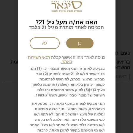
האם את/ה מעל גיל 21?
הכניסה לאתר מותרת מגיל 21 בלבד
כן
לא
נעם חורב: הכתיבה המשפחה והישראליות
כניסה לאתר מהווה אישור קבלת
תנאי השירות
בריאיון מיוחד מספר נעם חורב על הכתיבה, ההורות, המלחמה,
באתר.
ההשראה, הקריירה והדרך שהפכה אותו לאחד
בכניסה לאתר זה הנני מאשר ומצהיר כי: (1) הנני
בגיר אשר מלאו לו 21 שנים לפחות; (2) הנני
| ראיונות מעוררי השראה
מבקש, מראש ובכתב, להיחשף לפרסומת
למוצרי עישון בלא חוזי (
video
) או שמע כלשון
סעיף 3(ב)(5) לחוק איסור פרסומת והגבלת
השיווק של מוצרי טבק ועישון, תשמ"ג-1983.
הנני מבקש לצפות בתכני האתר, וכן מספק את
הצהרתי זו, באופן חופשי ותוך הבנה מוחלטת
ומלאה של מעשיי והשלכותיהם ולא תהא ו/או
למי מטעמי כל דרישה ו/או תלונה ו/או בקשה
ו/או תביעה כלפי מפעילי האתר ו/או בעלי האתר
ו/או מי מטעמם בקשר לתוכן האתר, לרבות