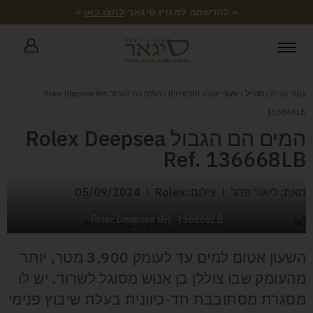
« להרשמה למגזין סיגאר
לחצו כאן
»
עמוד הבית
/
סטייל
/
שעוני יוקרה ותכשיטים
/ המים הם הגבול Rolex Deepsea Ref.
136668LB
המים הם הגבול Rolex Deepsea
Ref. 136668LB
מאת: ליאור פרג'
צילום: Rolex
05/09/2024
Rolex Deepsea Ref. 136668LB
השעון אטום למים עד לעומק 3,900 מטר, יותר
מהעומק שבו צוללן בן אנוש מסוגל לשרוד. יש לו
מסגרת מסתובבת חד-כיוונית בעלת שיבוץ פנימי