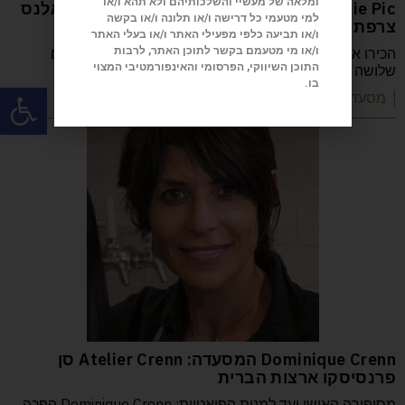
ומלאה של מעשיי והשלכותיהם ולא תהא ו/או
Anne-Sophie Pic המסעדה: Restaurant Pic ואלנס
למי מטעמי כל דרישה ו/או תלונה ו/או בקשה
צרפת
ו/או תביעה כלפי מפעילי האתר ו/או בעלי האתר
ו/או מי מטעמם בקשר לתוכן האתר, לרבות
הכירו את Anne-Sophie Pic, השפית הצרפתייה היחידה עם
התוכן השיווקי, הפרסומי והאינפורמטיבי המצוי
שלושה כוכבי מישלן, שמובילה את Restaurant Pic
בו.
פתח
| מסעדות שף וקולינריה
Dominique Crenn המסעדה: Atelier Crenn סן
פרנסיסקו ארצות הברית
מסיפורה האישי ועד למנות הפואטיות: Dominique Crenn הפכה