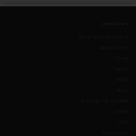
ניווט במגזין
הרשמה לניוזלטר סיגאר
ניחוח הסיגאר
סטייל
תנועה
סלבס
נופש
מסעדות שף וקולינריה
ספורט
נדל"ן
יין ואלכוהול