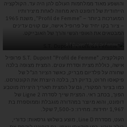
והושפע מאוד ממלחמות העולם להן היה עד. הקולקציה
הייחודית של דופונט היא מחווה לאחת מיצירותיו
המוערכות ביותר –
“Profil de Femme”
, משנת 1965
– ציור בקו יחיד של פרופיל אישה, עם קווים עדינים
המבטאים את האופי הנשי והרך של האובייקט.
"S.T Dupont “Profil de Femme
הקולקציה, "S.T. Dupont “Profil de Femme פרופיל
אישה, כוללת מצית
וסדרת עטים. המצית מצופה בלכה
שחורה על פלדיום מבריק, כאשר הציור הנ"ל של
פיקאסו חרוט, בדיוק רב, בלכה היוצרת את הקונטרסט.
כמו בציור המקורי, גם על המצית תאריך היצירה מוטבע
הפוך, בכתב ראי. המצית שייך לסדרה
Ligne 2
של
דופונט, והוא מיוצר במהדורה מוגבלת וממוספרת בת
1,967 יחידות. מחירו: כ-7,500 שקל.
העט, מסדרת
Line D
, מוצע בשלוש גרסאות: כדורי,
רולר ונובע. כמו פיקאסו עצמו, גם דופונט לוקחת את