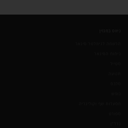
ניווט במגזין
הרשמה לניוזלטר סיגאר
ניחוח הסיגאר
סטייל
תנועה
סלבס
נופש
מסעדות שף וקולינריה
ספורט
נדל"ן