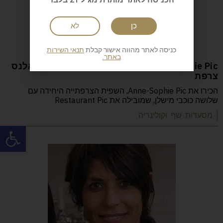
כן
לא
כניסה לאתר מהווה אישור קבלת
תנאי השירות
באתר.
Anne-Sophie Pic המסעדה: Restaurant Pic ואלנס
צרפת
הכירו את Anne-Sophie Pic, השפית הצרפתייה היחידה עם
שלושה כוכבי מישלן, שמובילה את Restaurant Pic
| מסעדות שף וקולינריה
פתח