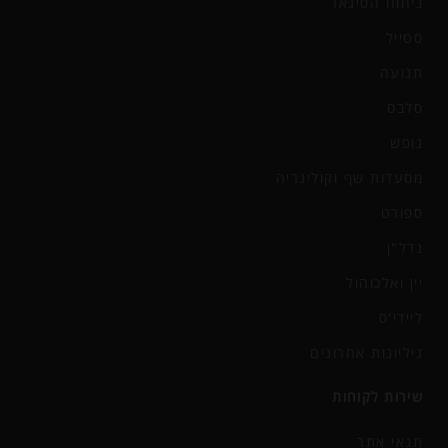
ניחוח הסיגאר
סטייל
תנועה
סלבס
נופש
מסעדות שף וקולינריה
ספורט
נדל"ן
יין ואלכוהול
ליידי'ס
גיליונות אחרונים
שירות לקוחות
תנאי אתר