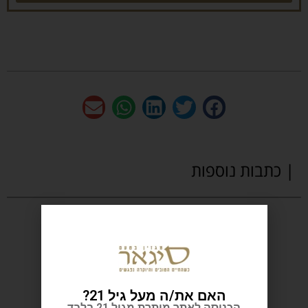
| כתבות נוספות
האם את/ה מעל גיל 21?
הכניסה לאתר מותרת מגיל 21 בלבד