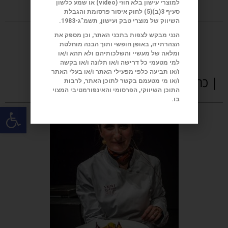
למוצרי עישון בלא חוזי (
video
) או שמע כלשון
סעיף 3(ב)(5) לחוק איסור פרסומת והגבלת
השיווק של מוצרי טבק ועישון, תשמ"ג-1983.
הנני מבקש לצפות בתכני האתר, וכן מספק את
הצהרתי זו, באופן חופשי ותוך הבנה מוחלטת
ומלאה של מעשיי והשלכותיהם ולא תהא ו/או
למי מטעמי כל דרישה ו/או תלונה ו/או בקשה
ו/או תביעה כלפי מפעילי האתר ו/או בעלי האתר
| כתבות נוספות
ו/או מי מטעמם בקשר לתוכן האתר, לרבות
התוכן השיווקי, הפרסומי והאינפורמטיבי המצוי
בו.
פתח