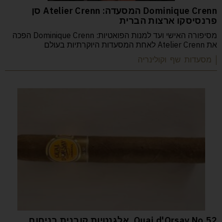
Dominique Crenn המסעדה: Atelier Crenn סן
פרנסיסקו ארצות הברית
מסיפורה האישי ועד למנות הפואטיות: Dominique Crenn הפכה
את Atelier Crenn לאחת המסעדות היוקרתיות בעולם
| מסעדות שף וקולינריה
52 Quai d'Orsay No. אלגנטיות קובנית בניחוח