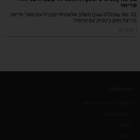
פריזאי
Quai d'Orsay No. 52 משלב אלגנטיות קובנית עם טאץ' פריזאי,
בדרגת חוזק בינונית, עם פרופיל
| סיגרים
ניווט במגזין
הרשמה לניוזלטר סיגאר
ניחוח הסיגאר
סטייל
תנועה