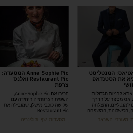
טיאס: המנטליסט
Anne-Sophie Pic המסעדה:
א את הסטנדאפ
Restaurant Pic ואלנס
ושי
צרפת
אתא לבמות הגדולות:
הכירו את Anne-Sophie Pic,
יאס מספר על הדרך
השפית הצרפתייה היחידה עם
למנטליזם, ההצלחה
שלושה כוכבי מישלן, שמובילה את
יה, הכישלונות, המשפחה
Restaurant Pic
ות מעוררי השראה
| מסעדות שף וקולינריה