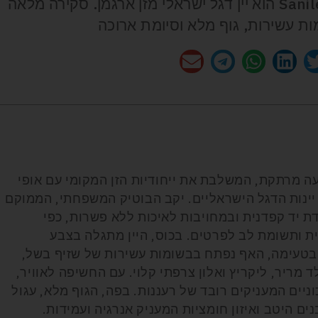
Sanilevich Argaman Grand Vin 2021 הוא יין דגל ישראלי מזן ארגמן. סקירה מלאה
מות עשירות, גוף מלא וסיומת ארוכה
' הוא הפתעה מרתקת, המשלבת את ייחודיות הזן המקומי עם אופי
 יינות הדגל הישראליים. יקב הבוטיק המשפחתי, הממוקם
דת יד קפדנית ובמחויבות לאיכות ללא פשרות, כפי
ת ותשומת לב לפרטים. בכוס, היין מתגלה בצבע
בטעימה, האף נפתח בבשומות עשירות של שזיף בשל,
 מריר, ליקריץ ואלון צרפתי קלוי. עם החשיפה לאוויר,
ניים המעניקים רובד של רעננות. בפה, הגוף מלא, עגול
ים היטב ואיזון חומציות המעניק אנרגיה ועמידות.