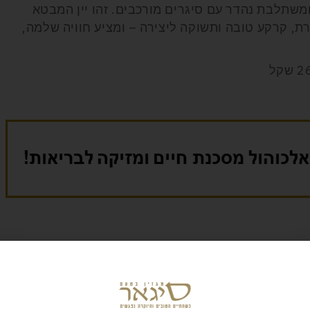
משתלבת נהדר עם סיגרים מורכבים. זהו יין המבטא
רת, קרקע טובה ותשוקה ליצירה – ומציע חוויה שלמה,