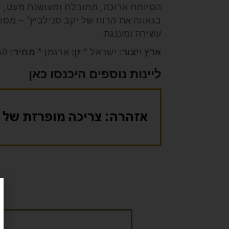
הסיומת ארוכה, מתובלת ומעושנת מעט, ו
בגאווה את הרוח של יקב סנילביץ' – מסו
עשירה ומענגת.
ארץ ייצור:
ישראל *
זן:
ארגמן *
מחיר:
260 שקל
ליינות נוספים היכנסו כאן