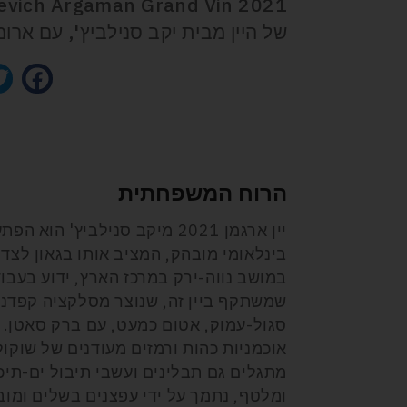
של היין מבית יקב סנילביץ', עם ארו
הרוח המשפחתית
יין ארגמן 2021 מיקב סנילביץ
בינלאומי מובהק, המציב אותו בגאון לצד
במושב נווה-ירק במרכז הארץ, ידוע בעבו
שמשתקף ביין זה, שנוצר מסלקציה קפדני
סגול-עמוק, אטום כמעט, עם ברק סאטן. 
אוכמניות כהות ורמזים מעודנים של שוקולד
מתגלים גם תבלינים ועשבי תיבול ים-תיכו
ומלטף, נתמך על ידי עפצנים בשלים ומובנ