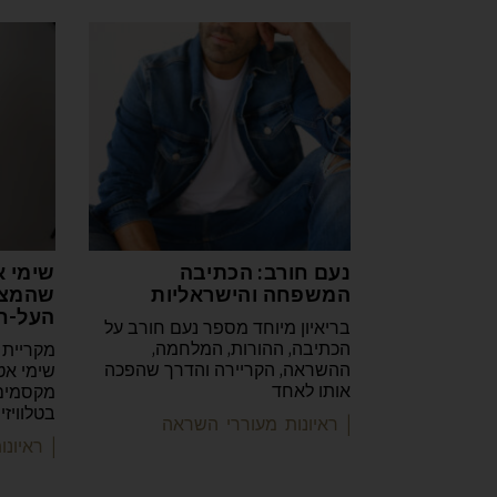
נעם חורב: הכתיבה
שימי א
המשפחה והישראליות
שהמצי
העל-ח
בריאיון מיוחד מספר נעם חורב על
הכתיבה, ההורות, המלחמה,
מקריית 
ההשראה, הקריירה והדרך שהפכה
שימי אט
אותו לאחד
מקסמים 
בטלוויז
| ראיונות מעוררי השראה
| ראיונ