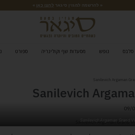
« להרשמה למגזין סיגאר
לחצו כאן
»
סלבס
נופש
מסעדות שף וקולינריה
ספורט
נ
Sanilevich Argama
09/
Sanilevich Argaman Grand V