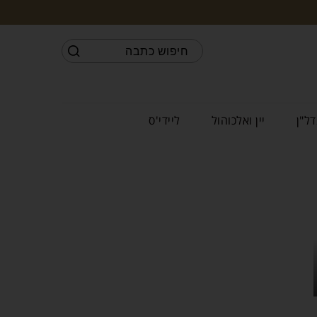
דל"ן
יין ואלכוהול
ליידי'ס