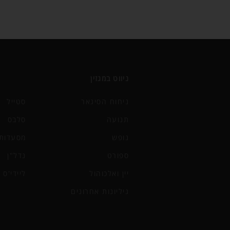
ניווט במגזין
ניחוח הסיגאר
סטייל
תנועה
סלבס
נופש
מסעדות 
ספורט
נדל"ן
יין ואלכוהול
ליידי'ס
גיליונות אחרונים