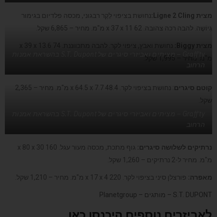
מצית
Ligne 2 Cling
:
נחושת בציפוי לַקֶר רבגוני, מכסה פלדיום בגימור
גִיוֹשֶה. להבה רכה צהובה. 62 x 37 x 11 מ"מ. מחיר – 6,865 שקל.
מצית
Biggy
:
נחושת ואבץ, ציפוי לקר. להבה מתכווננת. 74 x 39 x 13.6
Graff'ty – מציתים ואביזרי סיגרים של S.T. Dupont בהשראת אמנות
מ"מ. מחיר – 1,995 שקל.
הרחוב
קוטם סיגרים
: נחושת בציפוי לקר. 48.4 x 64.5 x 7.7 מ"מ. מחיר – 2,365
שקל.
Graff'ty – מציתים ואביזרי סיגרים של S.T. Dupont בהשראת אמנות
הרחוב
נרתיקים לשלושה סיגרים
:
גוף מתכת, מכסה מעור עגל. 160 x 80 x 30
מ"מ. מחיר ל-2 נרתיקים – 1,260 שקל.
מאפרה
:
פורצלן סיני בציפוי לקר. 220 x 17 x 4 מ"מ. מחיר – 1,210 שקל.
S.T. DUPONT – מותגים – Planetgroup
לאביזרים נוספים היכנסו כאן