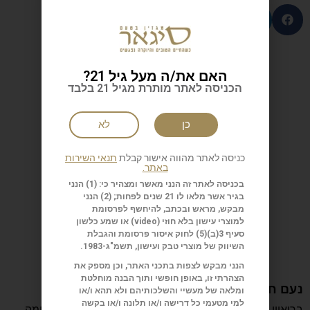
| כתבות נוספות
האם את/ה מעל גיל 21?
הכניסה לאתר מותרת מגיל 21 בלבד
כן
לא
כניסה לאתר מהווה אישור קבלת
תנאי השירות
באתר.
בכניסה לאתר זה הנני מאשר ומצהיר כי: (1) הנני
בגיר אשר מלאו לו 21 שנים לפחות; (2) הנני
מבקש, מראש ובכתב, להיחשף לפרסומת
למוצרי עישון בלא חוזי (
video
) או שמע כלשון
סעיף 3(ב)(5) לחוק איסור פרסומת והגבלת
השיווק של מוצרי טבק ועישון, תשמ"ג-1983.
הנני מבקש לצפות בתכני האתר, וכן מספק את
הצהרתי זו, באופן חופשי ותוך הבנה מוחלטת
נעם חורב: הכתיבה המשפחה והישראליות
ומלאה של מעשיי והשלכותיהם ולא תהא ו/או
למי מטעמי כל דרישה ו/או תלונה ו/או בקשה
בריאיון מיוחד מספר נעם חורב על הכתיבה, ההורות, המלחמה,