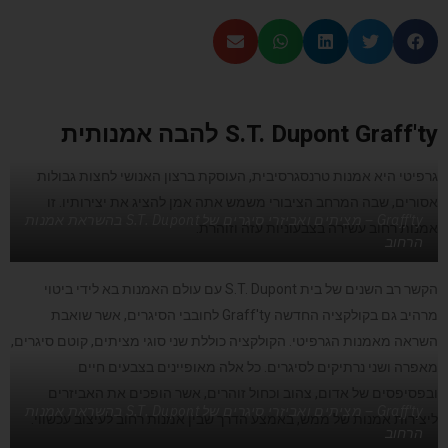
S.T. Dupont Graff'ty להבה אמנותית
גרפיטי היא אמנות טרנסגרסיבית, העוסקת ברצון האנושי לחצות גבולות
אסורים, שבה המרחב הציבורי משמש אתה אמן להציג את יצירותיו. זו
Graff'ty – מציתים ואביזרי סיגרים של S.T. Dupont בהשראת אמנות
אמנות רחוב עשירה בצבעוניות עזה וזוהרת.
הרחוב
הקשר רב השנים של בית S.T. Dupont עם עולם האמנות בא לידי ביטוי
מרהיב גם בקולקציה החדשה Graff'ty לחובבי הסיגרים, אשר שואבת
השראה מאמנות הגרפיטי. הקולקציה כוללת שני סוגי מציתים, קוטם סיגרים,
מאפרה ושני נרתיקים לסיגרים. כל אלה מאופיינים בצבעים חיים
ובפסיפסים של אדום, צהוב וכחול זוהרים, אשר הופכים את האביזרים
Graff'ty – מציתים ואביזרי סיגרים של S.T. Dupont בהשראת אמנות
ליצירות אמנות של ממש, באמצע הדרך שבין אמנות רחוב לעיצוב עכשווי.
הרחוב