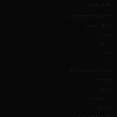
ניווט במגזין
הרשמה לניוזלטר סיגאר
ניחוח הסיגאר
סטייל
תנועה
סלבס
נופש
מסעדות שף וקולינריה
ספורט
נדל"ן
יין ואלכוהול
ליידי'ס
גיליונות אחרונים