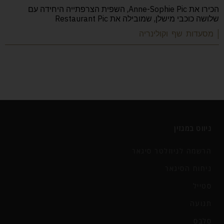
הכירו את Anne-Sophie Pic, השפית הצרפתייה היחידה עם
שלושה כוכבי מישלן, שמובילה את Restaurant Pic
| מסעדות שף וקולינריה
ניווט במגזין
הרשמה לניוזלטר סיגאר
ניחוח הסיגאר
סטייל
תנועה
סלבס