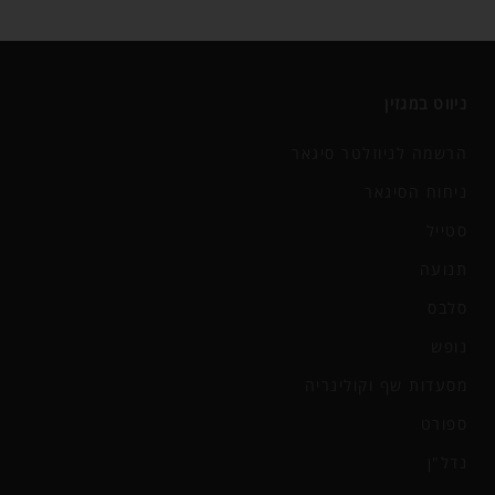
ניווט במגזין
הרשמה לניוזלטר סיגאר
ניחוח הסיגאר
סטייל
תנועה
סלבס
נופש
מסעדות שף וקולינריה
ספורט
נדל"ן