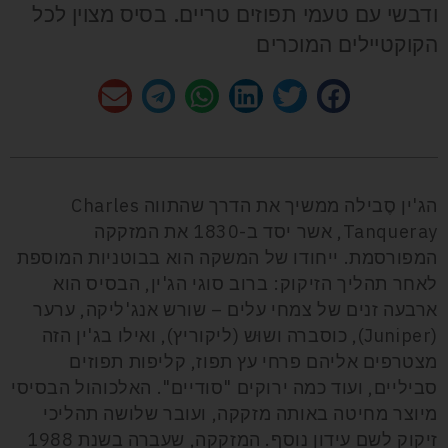
ודבשי עם טעמי תפוזים טריים. בסיס מצוין לכל
הקוקטיילים המוכרים
הג'ין סֶבילה ממשיך את הדרך שהתווה
Charles
Tanqueray
, אשר יסד ב-1830 את המזקקה
המפורסמת. ייחודו של המשקה הוא בבוטניות המוספת
לאחר תהליך הזיקוק: ברוב סוגי הג'ין, הבסיס הוא
ארבעה זנים של צמחי עלים – שורש אנג'ליקה, ערער
(
Juniper
), כוסברה ושוּש (ליקוריץ), ואילו בג'ין הזה
מצטרפים אליהם פרחי עץ תפוז, קליפות תפוזים
סביליים, ועוד כמה ירוקים "סודיים". האלכוהול הבסיסי
מיוצר מחיטה באותה מזקקה, ועובר שלושה תהליכי
זיקוק לשם עידון נוסף. המזקקה, שעברה בשנת 1988