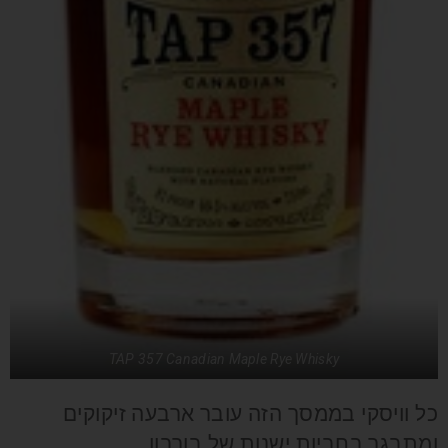
TAP 357 Canadian Maple Rye Whisky
כל וויסקי בממסך הזה עובר ארבעה זיקוקים
ומתבגר בחביות ישנות של בורבון.