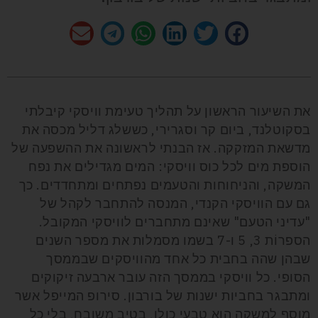
את השיעור הראשון על תהליך טעימת וויסקי קיבלתי
בסקוטלנד, ביום קר וסגרירי, כששלג דליל מכסה את
מדשאת המזקקה. אז הבנתי לראשונה את ההשפעה של
הוספת מים לכל כוס וויסקי: המים מגדילים את נפח
המשקה, והניחוחות והטעמים נפתחים ומתחדדים. כך
גם עם הוויסקי הקנדי, המנסה להתחבר לקהל של
"עדיני הטעם" שאינם מתחברים לוויסקי המקובל.
הספרוֹת 3, 5 ו-7 בשמו מסמלות את מספר השנים
שבהן שהה בחבית כל אחד מהוויסקים שבממסך
הסופי. כל וויסקי בממסך הזה עובר ארבעה זיקוקים
ומתבגר בחביות ישנות של בורבון. סירופ המייפל אשר
מוסף למשקה הוא טבעי כולו, בטיב משובח, בלי כל