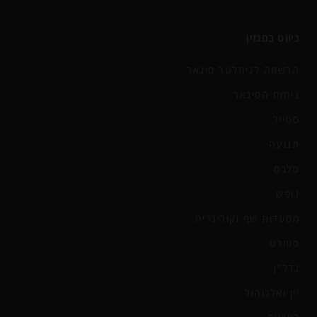
ניווט במגזין
הרשמה לניוזלטר סיגאר
ניחוח הסיגאר
סטייל
תנועה
סלבס
נופש
מסעדות שף וקולינריה
ספורט
נדל"ן
יין ואלכוהול