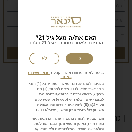
האם את/ה מעל גיל 21?
אני מאשר/ת את
מדיניות הפרטיות
הכניסה לאתר מותרת מגיל 21 בלבד
שליחה
כן
לא
כניסה לאתר מהווה אישור קבלת
תנאי השירות
באתר.
בכניסה לאתר זה הנני מאשר ומצהיר כי: (1) הנני
בגיר אשר מלאו לו 21 שנים לפחות; (2) הנני
מבקש, מראש ובכתב, להיחשף לפרסומת
למוצרי עישון בלא חוזי (
video
) או שמע כלשון
סעיף 3(ב)(5) לחוק איסור פרסומת והגבלת
השיווק של מוצרי טבק ועישון, תשמ"ג-1983.
| כתבות נוספות
הנני מבקש לצפות בתכני האתר, וכן מספק את
הצהרתי זו, באופן חופשי ותוך הבנה מוחלטת
ומלאה של מעשיי והשלכותיהם ולא תהא ו/או