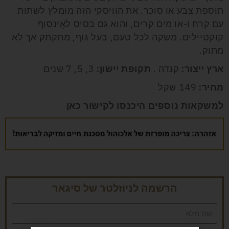
תוספת צבע או סוכר. את הוויסקי הזה מומלץ לשתות
עם קרח ו-או מים קרים, והוא גם בסיס לאֵינסוף
קוקטיילים. משקה לכל טעם, בעל גוף, מתקתק אך לא
מתוק.
ארץ ייצור:
קנדה .
תקופת יישון:
3, 5, 7 שנים
מחיר:
149 שקל
למשקאות נוספים היכנסו לקישור
כאן
הרשמה לניוזלטר של סיגאר