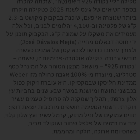
טקילה "ליי נקודה 925 דיאַמַנטֶה", שזכתה להכרה
בספר השיאים של גינס לשנת 2025 כטקילה היקרה
ביותר שנוצרה אי פעם, שוכנת בבקבוק מקושט ב-2.3
ק"ג של פלטינה וב-4,100 יהלומים לבנים, וכל אלה
מעמידים את משקלו על שמונה ק"ג. הבקבוק תוכנן על
ידי חוסה דבאלוס מחייה (José Dávalos Mejía),
ולצורך עיצובו נדרשו לצבא קטן של אמנים כעשרה
חודשי עבודה. טקילה אולטרה-פרימיום זו, ששמה –
"נקודה 925" – מושאל מתֶקֶן הטוהר של המינרל כסף
סטרלינג, מיוצרת מ-100% אגבה כחולה מזן Weber
ממדינת חליסקו שבמקסיקו. היא עוברת זיקוק כפול
בכבשני נחושת ומיושנת במשך שבע שנים בחביות עץ
אלון צרפתי, תהליך שמקנה לה פרופיל טעמים עשיר
ויוקרתי. רשמי הטעימה חושפים מורכבות יוצאת דופן:
תווים עמוקים של וניל מתוק, קרמל עשיר ועץ אלון קלוי,
יחד עם רמזים של פלפל שחור ושוקולד מריר,
כשהסיומת ארוכה, חלקה ומחממת.