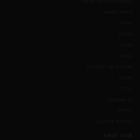
הרשמה לניוזלטר סיגאר
ניחוח הסיגאר
סטייל
תנועה
סלבס
נופש
מסעדות שף וקולינריה
ספורט
נדל"ן
יין ואלכוהול
ליידי'ס
גיליונות אחרונים
שירות לקוחות