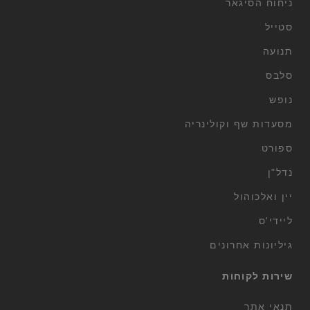
ניחוח הסיגאר
סטייל
תנועה
סלבס
נופש
מסעדות שף וקולינריה
ספורט
נדל"ן
יין ואלכוהול
ליידי'ס
גיליונות אחרונים
שירות לקוחות
תנאי אתר