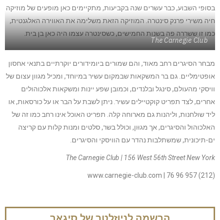
בסופי השבוע, כבר עשרים שנה בקביעות, מתקיימים כאן מופעים של מוזיקה
חיה משירי פרנק סינטרה. המוזיקה הזאת משלימה את האווירה האלגנטית,
כמו זו ששררה פה בשנות החמישים, כשסינטרה עצמו היה כאן בן בית.
The Carnegie Club
מבחר הסיגרים רחב מאוד, והם שמורים ביומידורים יוקרתיים בתנאי אחסון
אופטימליים. גם בר המשקאות שבמקום עשיר במיוחד, ומכיל מגוון עצום של
וויסקי מהעולם, סינגל ובלנדים, וכמובן שפע יינות ומשקאות אלכוהולים
אחרים, לצד תפריט קוקטיילים עשיר. ניתן לשבת על הבר או על כורסאות, או
ליד שולחנות, וליהנות גם מארוחה קלה. תפריט האוכל אינו רחב כמו זה של
האלכוהול והסיגרים, אך מגוּון, וכולל בשר, סלטים ומנות קלות עם קריצה
ים-תיכונית, שמשתלבות נהדר עם הוויסקי והסיגרים.
The Carnegie Club |
156 West 56th Street New York
(212) 957 96 76 | www.carnegie-club.com
הרשמה לניוזלטר של סיגאר