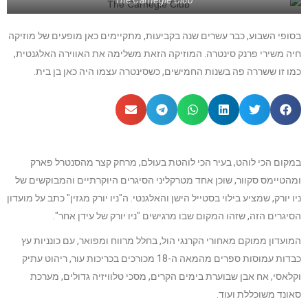
בסופי השבוע, כבר עשרים שנה בקביעות, מתקיימים כאן מופעים של מוזיקה
חיה משירי פרנק סינטרה. המוזיקה הזאת משלימה את האווירה האלגנטית,
כמו זו ששררה פה בשנות החמישים, כשסינטרה עצמו היה כאן בן בית.
במקום הכי לוהט, בעיר הכי לוהטת בעולם, מרחק קצר מהסנטרל פארק
ומהטיימס סקוור, שוכן אחד מטרקליני הסיגרים היוקרתיים והמבוקשים של
ניו יורק, שמציע בילוי בסטייל הישן והאלגנטי. ה"ניו יורק מגזין" כתב על מועדון
הסיגרים הזה, שזהו המקום שבו מרגישים "ניו יורק של עידן אחר".
המועדון ממוקם מאחורי הקרנגי הול, בחלל מרווח ומפואר, עם כונניות עץ
כבדות עמוסות ספרים מהמאה ה-18 מכורכים בכריכות עור, ריהוט עתיק
וקלאסי, אח אבן שבוערת בימים הקרים, מסכי טלוויזיה גדולים, מערכת
סאונד משוכללת ועוד.