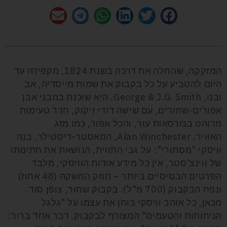
המזקקה, שהחלה את דרכה בשנת 1824, מקפידה עד
היום להטביע על כל בקבוק את שמות מייסדיה, אב
ובנו,
George & J.G. Smith
. היא שוכנת במבני אבן
אפורים-שחורים, עם שישה דודי זיקוק, חדר טעימות
מרוהט בכורסאות עור, והכל אפור, כמו מזג
האוויר.
Alan Winchester
, המאסטר-דיסטילר, בנה
וויסקי "מסתורי": על גבי התווית, הנושאת את חתימתו
של ווינצ'סטר, אין כל מידע אודות הוויסקי, מלבד
הפרטים הבסיסיים ביותר – חוזק המשקה (48 אחוז)
ונפח הבקבוק (700 מ"ל). בקבוק שחור, צופן סוד.
מכאן, כל אוהב וויסקי בוחן את עצמו על "גלגל
הניחוחות והטעמים" המצורף לבקבוק. דבר אחד ברור: