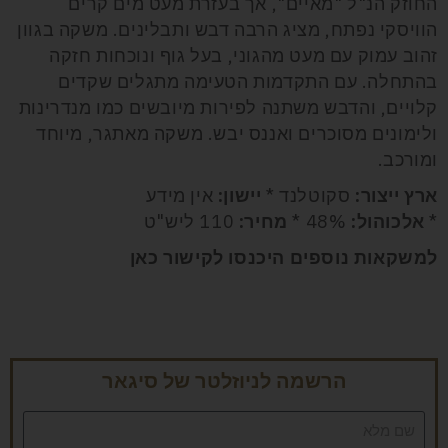
החוזק הנ"ל "מאיים", אך בעזרת מעט מים קרים
הוויסקי נפתח, מציג הרבה דבש ותבלינים. משקה בגוון
זהוב עמוק עם מעט מהגוני, בעל גוף ונוכחות חזקה
בהתחלה. עם התקדמות הטעימה מתגלים שקדים
קלויים, והדבש משתנה לפירות מיובשים כמו מנדרינות
ולימונים מסוכרים ואננס יבש. משקה מאתגר, מיוחד
ומורכב.
ארץ ייצור:
סקוטלנד *
יישון:
אין מידע
*
אלכוהול:
48% *
מחיר:
110 ליש"ט
למשקאות נוספים היכנסו לקישור
כאן
הרשמה לניוזלטר של סיגאר