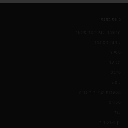
ניווט במגזין
הרשמה לניוזלטר סיגאר
ניחוח הסיגאר
סטייל
תנועה
סלבס
נופש
מסעדות שף וקולינריה
ספורט
נדל"ן
יין ואלכוהול