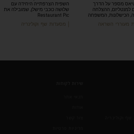
יאס מספר על הדרך
השפית הצרפתייה היחידה עם
למנטליזם, ההצלחה
שלושה כוכבי מישלן, שמובילה את
יה, הכישלונות, המשפחה
Restaurant Pic
ות מעוררי השראה
| מסעדות שף וקולינריה
שירות לקוחות
תנאי אתר
אודות
שף וקולינריה
צור קשר
מדיניות פרטיות