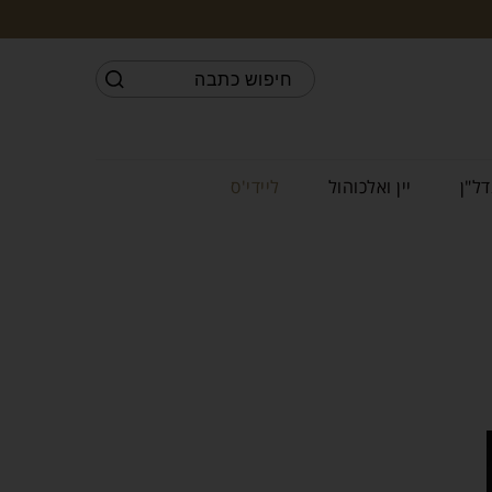
דל"ן
יין ואלכוהול
ליידי'ס