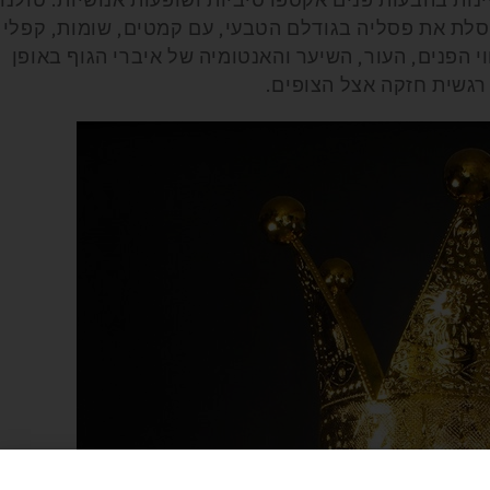
לת את פסליה בגודלם הטבעי, עם קמטים, שומות, קפלי
י הפנים, העור, השיער והאנטומיה של איברי הגוף באופן
רגשית חזקה אצל הצופים.