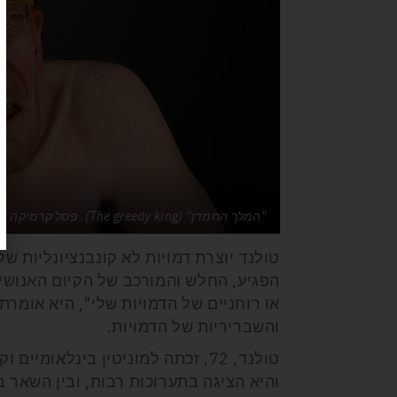
"המלך החמדן" (The greedy king). פסל קרמיקה היפר-ריאליסטי של טיפ טולנד. צילום באדיבות Traver Gallery
טולנד יוצרת דמויות לא קונבנציונליות ש
הפגיע, החלש והמורכב של הקיום האנושי. 
או רוחניים של הדמויות שלי", היא אומר
והשבריריות של הדמויות.
טולנד, 72, זכתה למוניטין בינלא