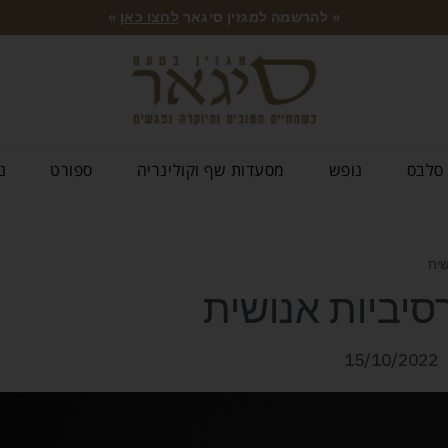
« להרשמה למגזין סיגאר
לחצו כאן
»
סלבס
נופש
מסעדות שף וקולינריה
ספורט
נ
15/10/2022