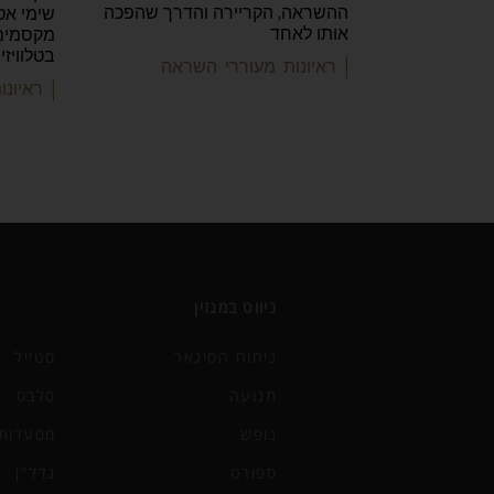
ההשראה, הקריירה והדרך שהפכה
שימי אט
אותו לאחד
מקסמים 
בטלוויז
| ראיונות מעוררי השראה
| ראיונ
ניווט במגזין
ניחוח הסיגאר
סטייל
תנועה
סלבס
נופש
מסעדות 
ספורט
נדל"ן