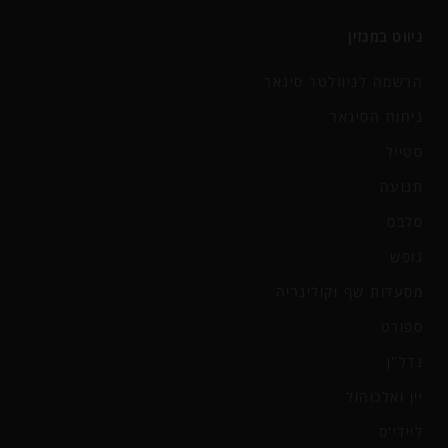
ניווט במגזין
הרשמה לניוזלטר סיגאר
ניחוח הסיגאר
סטייל
תנועה
סלבס
נופש
מסעדות שף וקולינריה
ספורט
נדל"ן
יין ואלכוהול
ליידי'ס