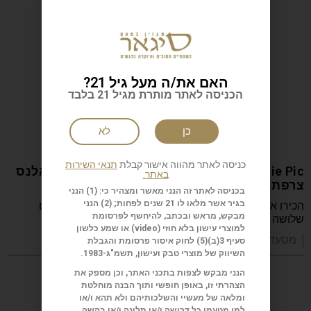
האם את/ה מעל גיל 21?
הכניסה לאתר מותרת מגיל 21 בלבד
כן
לא
כניסה לאתר מהווה אישור קבלת
תנאי השירות
Anne-Sophie Pic המסעדה: Restaurant Pic ואלנס
באתר.
צרפת
בכניסה לאתר זה הנני מאשר ומצהיר כי: (1) הנני
הכירו את Anne-Sophie Pic, השפית הצרפתייה היחידה עם
בגיר אשר מלאו לו 21 שנים לפחות; (2) הנני
מבקש, מראש ובכתב, להיחשף לפרסומת
שלושה כוכבי מישלן, שמובילה את Restaurant Pic
למוצרי עישון בלא חוזי (
video
) או שמע כלשון
| מסעדות שף וקולינריה
סעיף 3(ב)(5) לחוק איסור פרסומת והגבלת
השיווק של מוצרי טבק ועישון, תשמ"ג-1983.
הנני מבקש לצפות בתכני האתר, וכן מספק את
הצהרתי זו, באופן חופשי ותוך הבנה מוחלטת
ומלאה של מעשיי והשלכותיהם ולא תהא ו/או
למי מטעמי כל דרישה ו/או תלונה ו/או בקשה