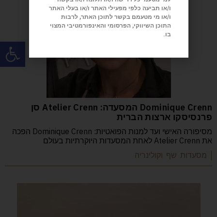
ו/או תביעה כלפי מפעילי האתר ו/או בעלי האתר
ו/או מי מטעמם בקשר לתוכן האתר, לרבות
התוכן השיווקי, הפרסומי והאינפורמטיבי המצוי
בו.
פתח
Dominique Crenn המסעדה: Atelier Crenn סן
פרנסיסקו ארצות הברית
מסיפורה האישי ועד למנות הפואטיות: Dominique Crenn הפכה
את Atelier Crenn לאחת המסעדות היוקרתיות בעולם
| מסעדות שף וקולינריה