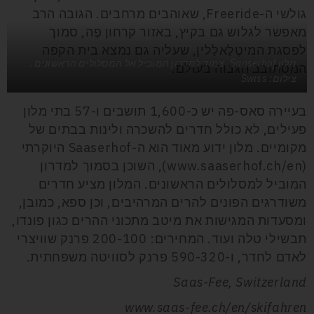
גולשי ה-
Freeride
, שאוהבים מרחבים. הגובה הרב
מאפשר לגלוש גם בקיץ, באזור קרחון פֶה, סמוך
לפסגת
המיטֶלַאלַלין
, שעליה גם נמצא בית הקפה
מלון Saaserhof. צמוד למדרון המוביל אל המסלולים הראשונים.
המסתובב הגבוה בעולם.
צילום: Swiss
בעיירה סאס-פה יש כ-1,600 תושבים ו-57 בתי מלון
פעילים, לא כולל חדרים להשכרה ולינות בבתים של
מקומיים.
מלון ידוע מאוד הוא ה-
Saaserhof
היוקרתי
(
www.saaserhof.ch/en
), השוכן בסמוך למדרון
המוביל למסלולים הראשונים. המלון מציע חדרים
משודרגים הפונים להרים המרהיבים, וכן ספא, כמובן,
ומסעדות המגישות את מיטב מתכוני ההרים כגון פונדו,
תבשילי טלה ועוד. המחירים: 200-100 פרנק שוויצרי
לאדם לחדר, ו-590-320 פרנק לסוויטה משפחתית.
Saas-Fee, Switzerland
www.saas-fee.ch/en/skifahren