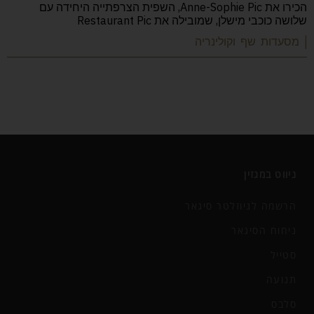
הכירו את Anne-Sophie Pic, השפית הצרפתייה היחידה עם
שלושה כוכבי מישלן, שמובילה את Restaurant Pic
| מסעדות שף וקולינריה
ניווט במגזין
הרשמה לניוזלטר סיגאר
ניחוח הסיגאר
סטייל
תנועה
סלבס