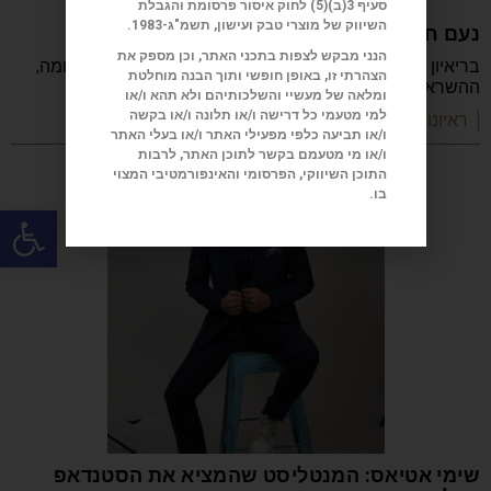
סעיף 3(ב)(5) לחוק איסור פרסומת והגבלת
השיווק של מוצרי טבק ועישון, תשמ"ג-1983.
נעם חורב: הכתיבה המשפחה והישראליות
הנני מבקש לצפות בתכני האתר, וכן מספק את
בריאיון מיוחד מספר נעם חורב על הכתיבה, ההורות, המלחמה,
הצהרתי זו, באופן חופשי ותוך הבנה מוחלטת
ההשראה, הקריירה והדרך שהפכה אותו לאחד
ומלאה של מעשיי והשלכותיהם ולא תהא ו/או
למי מטעמי כל דרישה ו/או תלונה ו/או בקשה
| ראיונות מעוררי השראה
ו/או תביעה כלפי מפעילי האתר ו/או בעלי האתר
ו/או מי מטעמם בקשר לתוכן האתר, לרבות
התוכן השיווקי, הפרסומי והאינפורמטיבי המצוי
בו.
פתח
שימי אטיאס: המנטליסט שהמציא את הסטנדאפ