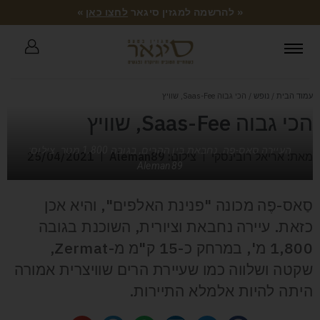
« להרשמה למגזין סיגאר
לחצו כאן
»
עמוד הבית
/
נופש
/ הכי גבוה Saas-Fee, שוויץ
הכי גבוה Saas-Fee, שוויץ
העיירה סאס-פֶה. נחבאת בין ההרים, בגובה 1,800 מטר. צילום:
מאת: אריאל רובינסקי
צילום: Aleman89
25/04/2021
Aleman89
סַאס-פֶה מכונה "פנינת האלפים", והיא אכן
כזאת. עיירה נחבאת וציורית, השוכנת בגובה
1,800 מ', במרחק כ-15 ק"מ מ-Zermat,
שקטה ושלווה כמו שעיירת הרים שוויצרית אמורה
היתה להיות אלמלא התיירות.