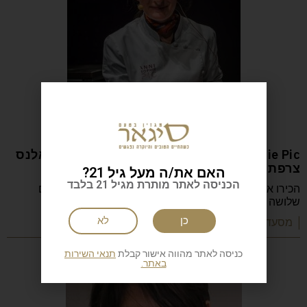
Anne-Sophie Pic המסעדה: Restaurant Pic ואלנס
צרפת
האם את/ה מעל גיל 21?
הכניסה לאתר מותרת מגיל 21 בלבד
הכירו את Anne-Sophie Pic, השפית הצרפתייה היחידה עם
שלושה כוכבי מישלן, שמובילה את Restaurant Pic
כן
לא
| מסעדות שף וקולינריה
כניסה לאתר מהווה אישור קבלת
תנאי השירות
באתר.