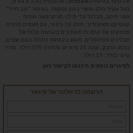
זהו סיגר בוויטולהLonsdale אלגנטית (5/8 6 x 44)
בעל עטיף חלק ומשיי בגוון נסקפה, בגימור "זנב חזיר".
עשוי היטב, מבלנד עלי מילוי מניקרגואה ועטיף
קונטיקט מאקוודור. חוזק קל-בינוני, עם טעמים מהנים
ומתוקים של קרמיות משולבים בנגיעות קלות של
תבלינים מפולפלים. מוגש בקופסה כחולה בגוון שמָים,
כצבע החבק, שבה 25 סיגרים ומחירה 375 דולר. מחיר
סיגר בודד: 15 דולר.
לסיגרים נוספים היכנסו לקישור כאן
הרשמה לניוזלטר של סיגאר