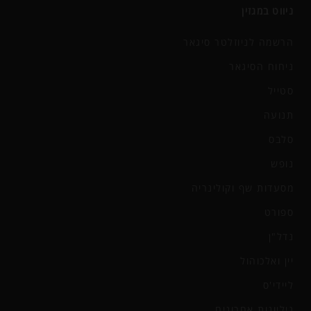
ניווט במגזין
הרשמה לניוזלטר סיגאר
ניחוח הסיגאר
סטייל
תנועה
סלבס
נופש
מסעדות שף וקולינריה
ספורט
נדל"ן
יין ואלכוהול
ליידי'ס
גיליונות אחרונים