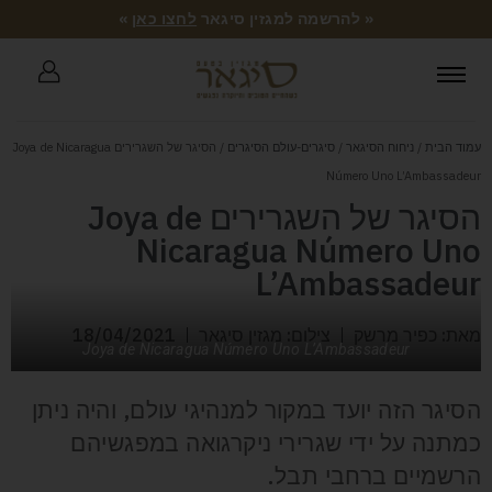
« להרשמה למגזין סיגאר
לחצו כאן
»
עמוד הבית
/
ניחוח הסיגאר
/
סיגרים-עולם הסיגרים
/ הסיגר של השגרירים Joya de Nicaragua
Número Uno L’Ambassadeur
הסיגר של השגרירים Joya de
Nicaragua Número Uno
L’Ambassadeur
מאת: כפיר מרשק
צילום: מגזין סיגאר
18/04/2021
Joya de Nicaragua Número Uno L’Ambassadeur
הסיגר הזה יועד במקור למנהיגי עולם, והיה ניתן
כמתנה על ידי שגרירי ניקרגואה במפגשיהם
הרשמיים ברחבי תבל.