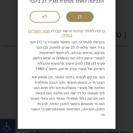
הכניסה לאתר מותרת מגיל 21 בלבד
כן
לא
כניסה לאתר מהווה אישור קבלת
תנאי השירות
| כתבות נוספות
באתר.
בכניסה לאתר זה הנני מאשר ומצהיר כי: (1) הנני
בגיר אשר מלאו לו 21 שנים לפחות; (2) הנני
מבקש, מראש ובכתב, להיחשף לפרסומת
למוצרי עישון בלא חוזי (
video
) או שמע כלשון
סעיף 3(ב)(5) לחוק איסור פרסומת והגבלת
השיווק של מוצרי טבק ועישון, תשמ"ג-1983.
הנני מבקש לצפות בתכני האתר, וכן מספק את
הצהרתי זו, באופן חופשי ותוך הבנה מוחלטת
ומלאה של מעשיי והשלכותיהם ולא תהא ו/או
למי מטעמי כל דרישה ו/או תלונה ו/או בקשה
ו/או תביעה כלפי מפעילי האתר ו/או בעלי האתר
ו/או מי מטעמם בקשר לתוכן האתר, לרבות
התוכן השיווקי, הפרסומי והאינפורמטיבי המצוי
בו.
פתח