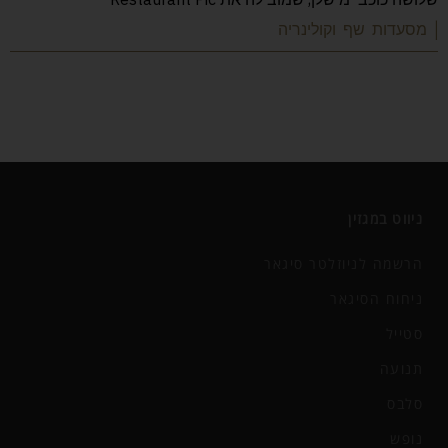
| מסעדות שף וקולינריה
ניווט במגזין
הרשמה לניוזלטר סיגאר
ניחוח הסיגאר
סטייל
תנועה
סלבס
נופש