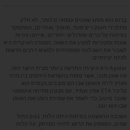
בֶרֶנס הוא מותג שעונים עצמאי (כלומר, לא חלק
מתלכידי הענק ריצ'מונד, סווטץ' ואחרים), המתמקד
בפיתוח קליברים ומודולים ייחודיים, שייתנו צורות
שונות ומקוריות להציג את השעה. המטרה העיקרית היא
לשבור את השבלונה המסורתית ולמצוא דרכים חדשות
להיות יצירתיים.
Apolar היא היצירה החדשה ביותר מבית היוצר הזה.
זהו שעון מכני, אשר פותָח בהשראת היחסים בין כדור
הארץ לירח והאופן שבו הם סובבים.הבסיס הוא
קליבר ETA אמין ועמיד, עם מנגנון מתיחה אוטומטי
שעבר מיטוב כדי לשפר את שמירת הזמן ואת האופן
שבו הוא יוצג.
השכבה הראשונה בפיתוח היתה הלוח, בגוון כחול
שמים, המספק את הרקע לחיווי המרתק. על הלוח