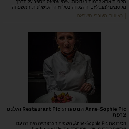
מקריית אתא לבמות הגדולות: שימי אטיאס מספר על הדרך
מקסמים למנטליזם, ההצלחה בטלוויזיה, הכישלונות, המשפחה
| ראיונות מעוררי השראה
Anne-Sophie Pic המסעדה: Restaurant Pic ואלנס
צרפת
הכירו את Anne-Sophie Pic, השפית הצרפתייה היחידה עם
שלושה כוכבי מישלן, שמובילה את Restaurant Pic