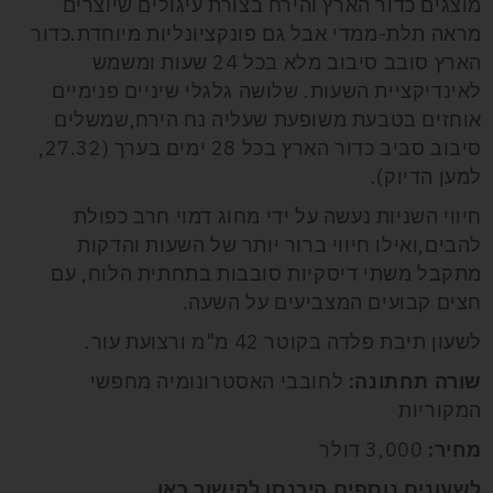
מוצגים כדור הארץ והירח בצורת עיגולים שיוצרים
מראה תלת-ממדי אבל גם פונקציונליות מיוחדת.כדור
הארץ סובב סיבוב מלא בכל 24 שעות ומשמש
לאינדיקציית השעות. שלושה גלגלי שיניים פנימיים
אוחזים בטבעת משופעת שעליה נח הירח,שמשלים
סיבוב סביב כדור הארץ בכל 28 ימים בערך (27.32,
למען הדיוק).
חיווי השניות נעשה על ידי מחוג דמוי חרב כפולת
להבים,ואילו חיווי ברור יותר של השעות והדקות
מתקבל משתי דיסקיות סובבות בתחתית הלוח, עם
חצים קבועים המצביעים על השעה.
לשעון תיבת פלדה בקוטר 42 מ"מ ורצועת עור.
שורה תחתונה:
לחובבי האסטרונומיה מחפשי
המקוריות
מחיר:
3,000 דולר
לשעונים נוספים היכנסו לקישור
כאן