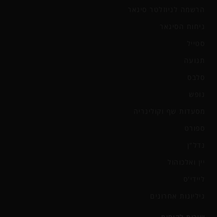
הרשמה לניוזלטר סיגאר
ניחוח הסיגאר
סטייל
תנועה
סלבס
נופש
מסעדות שף וקולינריה
ספורט
נדל"ן
יין ואלכוהול
ליידי'ס
גיליונות אחרונים