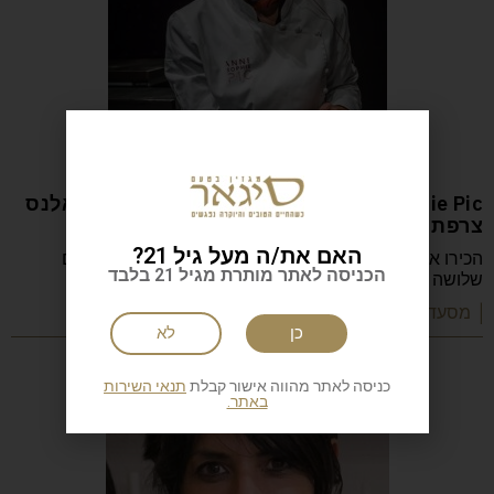
Anne-Sophie Pic המסעדה: Restaurant Pic ואלנס
צרפת
האם את/ה מעל גיל 21?
הכירו את Anne-Sophie Pic, השפית הצרפתייה היחידה עם
הכניסה לאתר מותרת מגיל 21 בלבד
שלושה כוכבי מישלן, שמובילה את Restaurant Pic
| מסעדות שף וקולינריה
כן
לא
כניסה לאתר מהווה אישור קבלת
תנאי השירות
באתר.