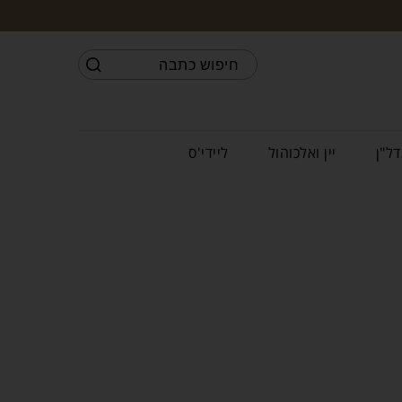
דל"ן
יין ואלכוהול
ליידי'ס