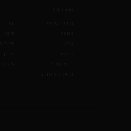
ניווט במגזין
ניחוח הסיגאר
סטייל
תנועה
סלבס
נופש
מסעדות 
ספורט
נדל"ן
יין ואלכוהול
ליידי'ס
גיליונות אחרונים