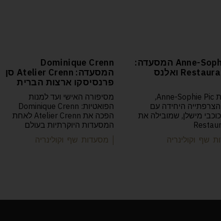
Anne-Sophie Pic המסעדה:
Dominique Crenn
Restaurant Pic ואלנס
המסעדה: Atelier Crenn סן
פרנסיסקו ארצות הברית
הכירו את Anne-Sophie Pic,
מסיפורה האישי ועד למנות
צרפתייה היחידה עם
הפואטיות: Dominique Crenn
וכבי מישלן, שמובילה את
הפכה את Atelier Crenn לאחת
Restaur
המסעדות היוקרתיות בעולם
ת שף וקולינריה
| מסעדות שף וקולינריה