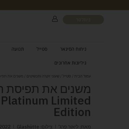
ניוזלטר
ניחוח הסיגאר
סטייל
תנועה
גיליונות אחרונים
עמוד הבית
/
סטייל
/
שעוני יוקרה ותכשיטים
/ משנים את תפיסת הזמן c Calendar Platinum Limited Edition
 Platinum Limited
Edition
מאת: ליאור פרג'
צילום: Glashütte
2022