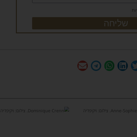
ות
שליחה