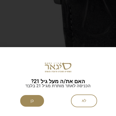
Glashütte Original PanoMatic Calendar Pla
האם את/ה מעל גיל 21?
יצרנית השעונים הגרמנית Glashütte מציגה מהדורה מוגבלת, בת 150 יחידות, שמשנ
הכניסה לאתר מותרת מגיל 21 בלבד
לא
כן