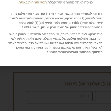
כניסה לאתר מהווה אישור קבלת
תנאי השירות באתר.
יצרנית השעונים הגרמנית Glashütte מציגה מהדורה מוגבלת, בת 150 יחידות, שמשנה את
בכניסה לאתר זה הנני מאשר ומצהיר כי: (1) הנני בגיר אשר מלאו לו 21
שנים לפחות; (2) הנני מבקש, מראש ובכתב, להיחשף לפרסומת למוצרי
בצד שמאל תמצאו את השעות והדקות על גבי לוח משנה,
עישון בלא חוזי (
video
) או שמע כלשון סעיף 3(ב)(5) לחוק איסור
ריך הפנורמי ותצוגת שלב הירח. אחד האלמנטים החדשים
פרסומת והגבלת השיווק של מוצרי טבק ועישון, תשמ"ג-1983.
בשעון הנוכחי, שקוטרו 42 מ"מ, הוא לוח השנה השנתי (Annual Calendar), הדורש שינוי פעם א
הנני מבקש לצפות בתכני האתר, וכן מספק את הצהרתי זו, באופן חופשי
ותוך הבנה מוחלטת ומלאה של מעשיי והשלכותיהם ולא תהא ו/או למי
בלבד בשנה, ב-1 במרץ. על גבי הלוח, בין השעות 3 ו-6, מנגנון מורכב של תצוגת חודשים "נסוגה"
מטעמי כל דרישה ו/או תלונה ו/או בקשה ו/או תביעה כלפי מפעילי האתר
ים. מחיר: 40 אלף אירו.
ו/או בעלי האתר ו/או מי מטעמם בקשר לתוכן האתר, לרבות התוכן
השיווקי, הפרסומי והאינפורמטיבי המצוי בו.
לניוזלטר של סיגאר