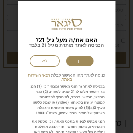
האם את/ה מעל גיל 21?
הכניסה לאתר מותרת מגיל 21 בלבד
אני מאשר/ת את
מדיניות הפרטיות
שליחה
כן
לא
כניסה לאתר מהווה אישור קבלת
תנאי השירות
באתר.
בכניסה לאתר זה הנני מאשר ומצהיר כי: (1) הנני
בגיר אשר מלאו לו 21 שנים לפחות; (2) הנני
מבקש, מראש ובכתב, להיחשף לפרסומת
למוצרי עישון בלא חוזי (
video
) או שמע כלשון
סעיף 3(ב)(5) לחוק איסור פרסומת והגבלת
השיווק של מוצרי טבק ועישון, תשמ"ג-1983.
| כתבות נוספות
הנני מבקש לצפות בתכני האתר, וכן מספק את
הצהרתי זו, באופן חופשי ותוך הבנה מוחלטת
ומלאה של מעשיי והשלכותיהם ולא תהא ו/או