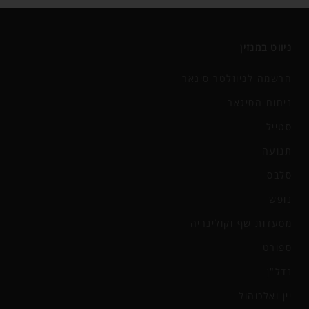
ניווט במגזין
הרשמה לניוזלטר סיגאר
ניחוח הסיגאר
סטייל
תנועה
סלבס
נופש
מסעדות שף וקולינריה
ספורט
נדל"ן
יין ואלכוהול