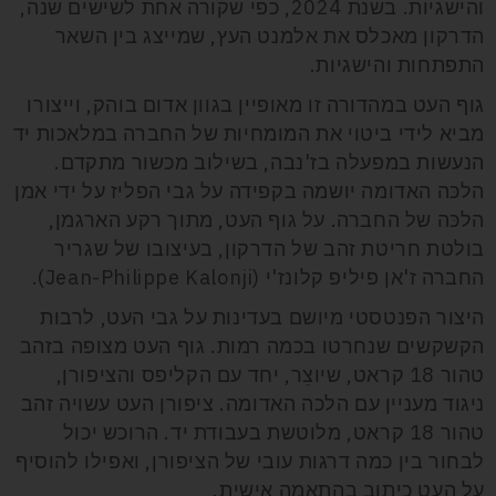
והישגיות. בשנת 2024, כפי שקורה אחת לשישים שנה,
הדרקון מאכלס את אלמנט העץ, שמייצג בין השאר
התפתחות והישגיות.
גוף העט במהדורה זו מאופיין בגוון אדום בוהק, וייצורו
מביא לידי ביטוי את המומחיות של החברה במלאכות יד
הנעשות במפעלה בז'נבה, בשילוב מכשור מתקדם.
הלכּה האדומה יושמה בקפידה על גבי הפליז על ידי אמן
הלכּה של החברה. על גוף העט, מתוך רקע הארגמן,
בולטת חריטת זהב של הדרקון, בעיצובו של שגריר
החברה ז'אן פיליפ קלונז'י (Jean-Philippe Kalonji).
היצור הפנטסטי מיושם בעדינות על גבי העט, לרבות
הקשקשים שנחרטו בכמה רמות. גוף העט מצופה בזהב
טהור 18 קראט, שיוצֵר, יחד עם הקליפס והציפורן,
ניגוד מעניין עם הלכה האדומה. ציפורן העט עשויה זהב
טהור 18 קראט, מלוטשת בעבודת יד. הרוכש יכול
לבחור בין כמה דרגות עובי של הציפורן, ואפילו להוסיף
על העט כיתוב בהתאמה אישית.