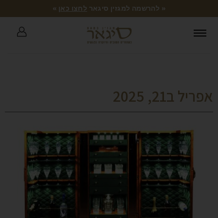
« להרשמה למגזין סיגאר
לחצו כאן
»
אפריל ב21, 2025