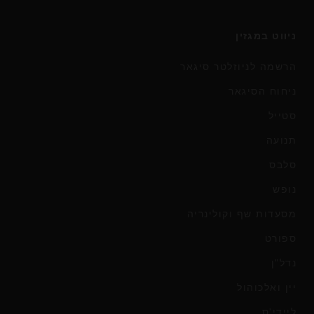
ניווט במגזין
הרשמה לניוזלטר סיגאר
ניחוח הסיגאר
סטייל
תנועה
סלבס
נופש
מסעדות שף וקולינריה
ספורט
נדל"ן
יין ואלכוהול
ליידי'ס