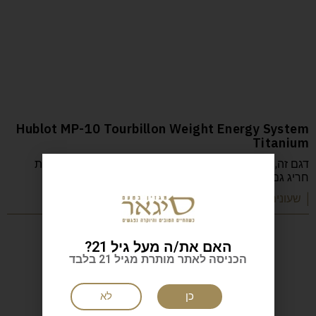
Hublot MP-10 Tourbillon Weight Energy System
Titanium
דגם זה, במהדורה מוגבלת של חמישים יחידות, מצליח להיות
חריג גם בסטנדרטים של הוּבּלוֹ. יש
| שעונים ותכשיטים
האם את/ה מעל גיל 21?
הכניסה לאתר מותרת מגיל 21 בלבד
כן
לא