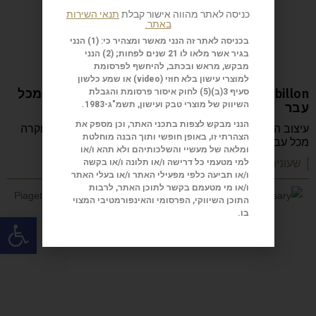
כניסה לאתר מהווה אישור קבלת
תנאי השירות
באתר.
בכניסה לאתר זה הנני מאשר ומצהיר כי: (1) הנני
בגיר אשר מלאו לו 21 שנים לפחות; (2) הנני
מבקש, מראש ובכתב, להיחשף לפרסומת
למוצרי עישון בלא חוזי (
video
) או שמע כלשון
Cyrus Etheral Twin Orbital Tourbillon יוקרה מכל
סעיף 3(ב)(5) לחוק איסור פרסומת והגבלת
עבר
השיווק של מוצרי טבק ועישון, תשמ"ג-1983.
הנני מבקש לצפות בתכני האתר, וכן מספק את
עיצוב הלוח של Cyrus Etheral Twin Orbital Tourbillon יוקרה
הצהרתי זו, באופן חופשי ותוך הבנה מוחלטת
מכל עבר נעשה בשאיפה ליצור מראה
ומלאה של מעשיי והשלכותיהם ולא תהא ו/או
| שעונים ותכשיטים
למי מטעמי כל דרישה ו/או תלונה ו/או בקשה
ו/או תביעה כלפי מפעילי האתר ו/או בעלי האתר
ו/או מי מטעמם בקשר לתוכן האתר, לרבות
התוכן השיווקי, הפרסומי והאינפורמטיבי המצוי
בו.
פתח