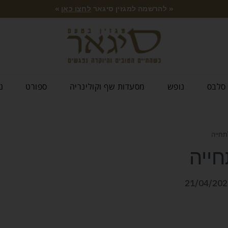
« להרשמה למגזין סיגאר
לחצו כאן
»
סלבס
נופש
מסעדות שף וקולינריה
ספורט
נ
תחייה
חייה
21/04/202