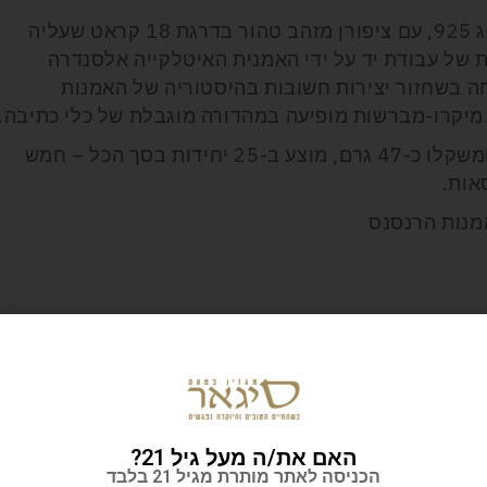
העט עשוי מצלולויד בשילוב כסף סטרלינג 925, עם ציפורן מזהב טהור בדרגת 18 קראט שעליה
ת של עבודת יד על ידי האמנית האיטלקייה אלסנדרה
Alessandra Ma), המתמחה בשחזור יצירות חשובות בהיסטוריה של האמנות
מיקרו-מברשות מופיעה במהדורה מוגבלת של כלי כתיבה.
העט, שאורכו (כשהוא סגור) כ-140 מ"מ ומשקלו כ-47 גרם, מוצע ב-25 יחידות בסך הכל – חמש
אות.
מנות הרנסנס
האם את/ה מעל גיל 21?
הכניסה לאתר מותרת מגיל 21 בלבד