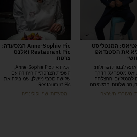
טיאס: המנטליסט
Anne-Sophie Pic המסעדה:
א את הסטנדאפ
Restaurant Pic ואלנס
ושי
צרפת
אתא לבמות הגדולות:
הכירו את Anne-Sophie Pic,
יאס מספר על הדרך
השפית הצרפתייה היחידה עם
למנטליזם, ההצלחה
שלושה כוכבי מישלן, שמובילה את
יה, הכישלונות, המשפחה
Restaurant Pic
ות מעוררי השראה
| מסעדות שף וקולינריה