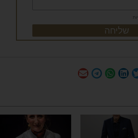
ות
שליחה