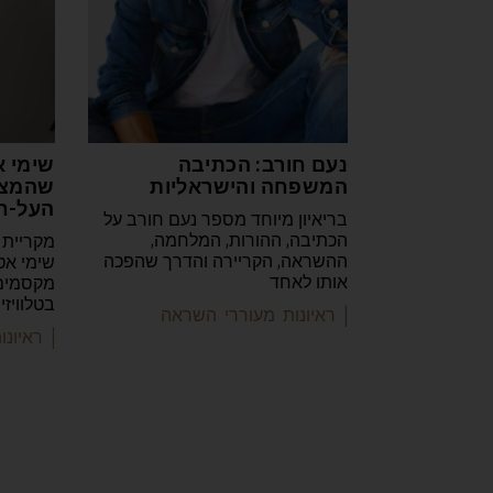
נעם חורב: הכתיבה
שימי א
המשפחה והישראליות
שהמצי
העל-ח
בריאיון מיוחד מספר נעם חורב על
הכתיבה, ההורות, המלחמה,
מקריית 
ההשראה, הקריירה והדרך שהפכה
שימי אט
אותו לאחד
מקסמים 
בטלוויז
| ראיונות מעוררי השראה
| ראיונ