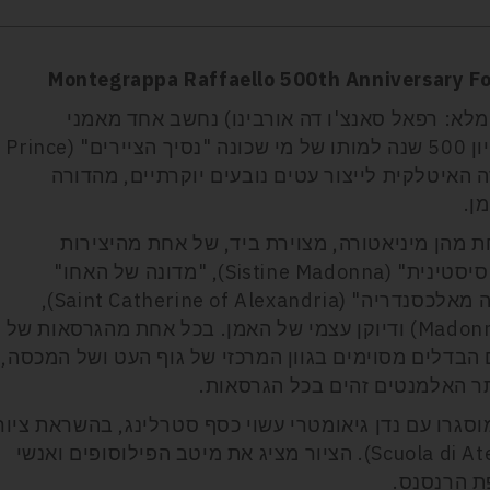
Montegrappa Raffaello 500th Anniversary Fo
לא: רפאל סאנצ'ו דה אורבינו) נחשב אחד מאמני
הרנסנס החשובים והמשפיעים ביותר. לציון 500 שנה למותו של מי שכונה "נסיך הציירים" (Prince
ה, החברה האיטלקית לייצור עטים נובעים יוקרתיים, מהדורה
ן.
 מהן מיניאטורה, מצוירת ביד, של אחת מהיצירות
המפורסמות ביותר של רפאל: "המדונה הסיסטינית" (Sistine Madonna), "מדונה של האחו"
("Madonna of the Meadow"), "קתרינה מאלכסנדריה" (Saint Catherine of Alexandria),
"מדונה דלה סג'ולה" (Madonna della Seggiola) ודיוקן עצמי של האמן. בכל אחת מהגרסאות של
 הבדלים מסוימים בגוון המרכזי של גוף העט ושל המכסה,
ר האלמנטים זהים בכל הגרסאות.
וסגרו עם נדן גיאומטרי עשוי כסף סטרלינג, בהשראת ציור
הפרסקו של רפאל "אסכולת אתונה" (Scuola di Atene). הציור מציג את מיטב הפילוסופים ואנשי
ת הרנסנס.