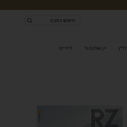
דל"ן
יין ואלכוהול
ליידי'ס