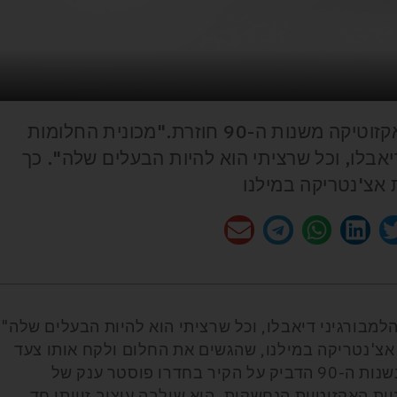
Eccentrica Diablo Restomod האקזוטיקה משנות ה-90 חוזרת."מכונית החלומות
אבלו, וכל שרציתי הוא להיות הבעלים שלה". כך
נת אצ'נטריקה במילנו
למבורגיני דיאבלו, וכל שרציתי הוא להיות הבעלים שלה".
נת אצ'נטריקה במילנו, שהגשים את החלום ולקח אותו צעד
קדימה. סביר להניח כי כל מי שהיה נער בשנות ה-90 הדביק על הקיר בחדרו פוסטר ענק של
ות האקזוטיות הנחשקות. היא שילבה עיצוב זוויתי חד