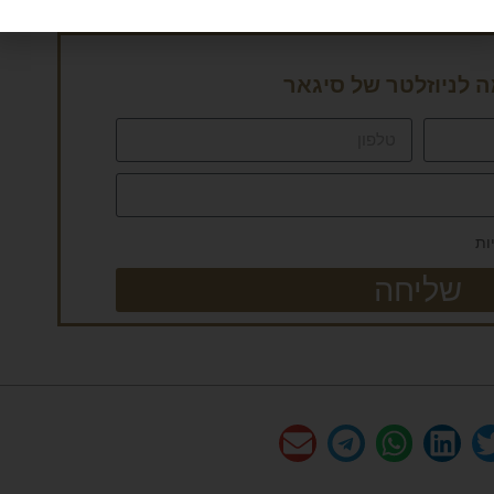
לניוזלטר של סיגאר
ות
שליחה