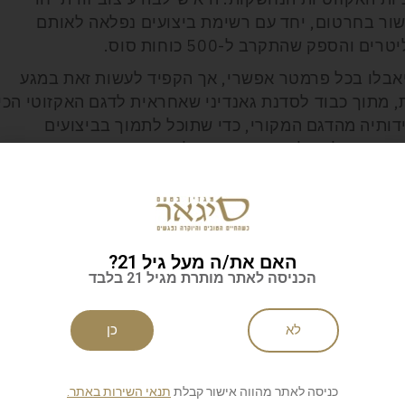
השור בחרטום, יחד עם רשימת ביצועים נפלאה לאותם
אבלו בכל פרמטר אפשרי, אך הקפיד לעשות זאת במגע
מתוך כבוד לסדנת גאנדיני שאחראית לדגם האקזוטי הכי
כונית שונה במידותיה מהדגם המקורי, כדי שתוכל לתמוך בביצועים
 נפח מכל הדלק, שנותר מאה ליטר.
 550 כוחות סוס, ובזכות תיבת הילוכים חדשה ומחשב ניהול מנוע, המכונית
יורדת מתחת לארבע שניות בזינוק למאה קמ"ש ומהירותה המרבית עולה ל-335 קמ"ש. קולומביני
התרגיל הטכנולוגי, שכולל עיצוב מעודכן ומכלולים
שותכם למבורגיני דיאבלו ישנה, זאת ההזדמנות לשפץ
האם את/ה מעל גיל 21?
הכניסה לאתר מותרת מגיל 21 בלבד
קה
לא
כן
כניסה לאתר מהווה אישור קבלת
תנאי השירות באתר.