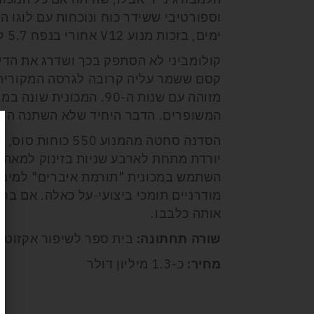
וספורטיבי ששידר כוח ונוכחות עם לוגו 
ימים, בזכות מנוע V12 אחורי בנפח 5.7 ליטרים והספק שהתקרב ל-500 כוחות סוס.
קולומביני לא הסתפק בכך ושדרג את הדי
קסם ששמר עליה קרובה לגרסה המקורית, 
מזוהה עם שנות ה-90. המ
המשופרים. הדבר היחיד שלא השתנה הוא
הסדנה סחטה מהמנוע
השתמש במכונית "תורמת איברים" למימוש 
מודרניים תומכי ביצועי-על כאלה. אם בר
אותה כלבבו.
שורה תחתונה:
בית ספר לשיפור אקזוטי
מחיר:
כ-1.3 מיליון דולר