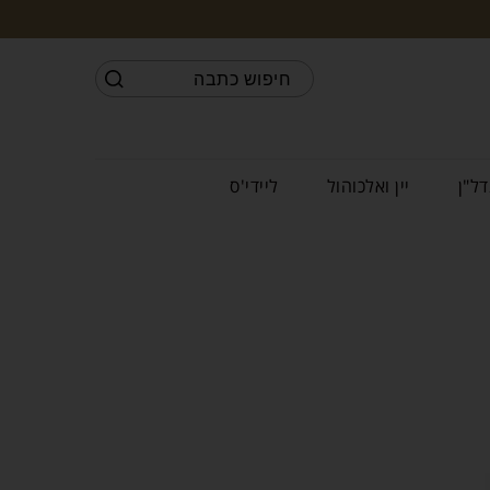
דל"ן
יין ואלכוהול
ליידי'ס