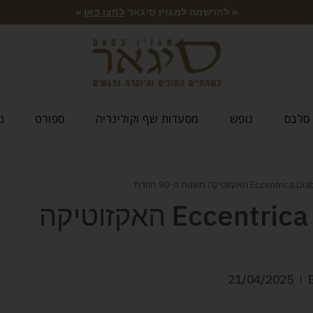
« להרשמה למגזין סיגאר
לחצו כאן
»
סלבס
נופש
מסעדות שף וקולינריה
ספורט
נ
Eccentrica Diablo Restomod האקזוטיקה
21/04/2025