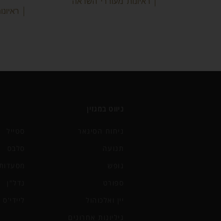
| ראיונות מעוררי השראה
| ראיונ
ניווט במגזין
ניחוח הסיגאר
סטייל
תנועה
סלבס
נופש
מסעדות 
ספורט
נדל"ן
יין ואלכוהול
ליידי'ס
גיליונות אחרונים