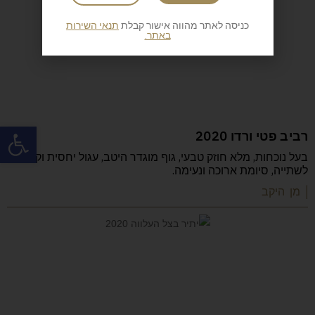
כניסה לאתר מהווה אישור קבלת
תנאי השירות
באתר.
פתח
רביב פטי ורדו 2020
בעל נוכחות, מלא חוזק טבעי, גוף מוגדר היטב, עגול יחסית וקל
לשתייה, סיומת ארוכה ונעימה.
| מן היקב