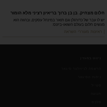
חלום מצחיק. בן בן ברוך בריאיון רציני מלא הומור
יש לו עבר של כדורגלן וגם תואר במינהל עסקים, ובהווה הוא
מגשים חלום בעולם השואו-ביזנס:
| ראיונות מעוררי השראה
ניווט במגזין
הרשמה לניוזלטר סיגאר
ניחוח הסיגאר
סטייל
תנועה
סלבס