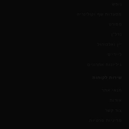
נופש
מסעדות שף וקולינריה
ספורט
נדל"ן
יין ואלכוהול
ליידי'ס
גיליונות אחרונים
שירות לקוחות
תנאי אתר
אודות
צור קשר
מדיניות פרטיות